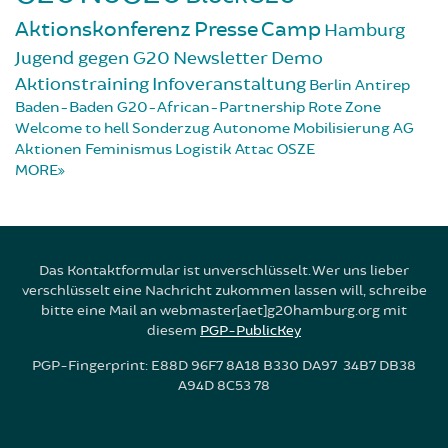
Aktionskonferenz
Presse
Camp
Hamburg
Jugend gegen G20
Newsletter
Demo
Aktionstraining
Infoveranstaltung
Berlin
Antirep
Baden-Baden
G20-African-Partnership
Rote Zone
Welcome to hell
Sonderzug
Autonome Mobilisierung
AG
Aktionen
Feminismus
Logistik
Attac
OSZE
MORE
Das Kontaktformular ist unverschlüsselt. Wer uns lieber
verschlüsselt eine Nachricht zukommen lassen will, schreibe
bitte eine Mail an webmaster[aet]g20hamburg.org mit
diesem
PGP-PublicKey
PGP-Fingerprint: E88D 96F7 8A18 B330 DA97 34B7 DB38
A94D 8C53 78