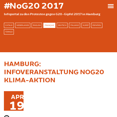
Skip to main content
#NoG20 2017
Infoportal zu den Protesten gegen G20-Gipfel 2017 in Hamburg
CATALÀ
NEDERLANDS
ENGLISH
FRANÇAIS
DEUTSCH
ITALIANO
KURDÎ
ESPAÑOL
TÜRKÇE
HAMBURG:
INFOVERANSTALTUNG NOG20
KLIMA-AKTION
APR
19