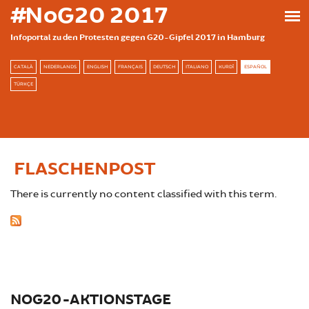
Skip to main content
#NoG20 2017
Infoportal zu den Protesten gegen G20-Gipfel 2017 in Hamburg
CATALÀ
NEDERLANDS
ENGLISH
FRANÇAIS
DEUTSCH
ITALIANO
KURDÎ
ESPAÑOL
TÜRKÇE
FLASCHENPOST
There is currently no content classified with this term.
NOG20-AKTIONSTAGE