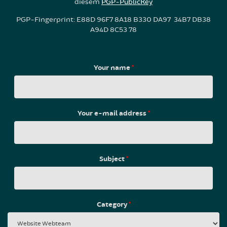
diesem
PGP-PublicKey
PGP-Fingerprint: E88D 96F7 8A18 B330 DA97 34B7 DB38
A94D 8C53 78
Your name
*
Your e-mail address
*
Subject
*
Category
*