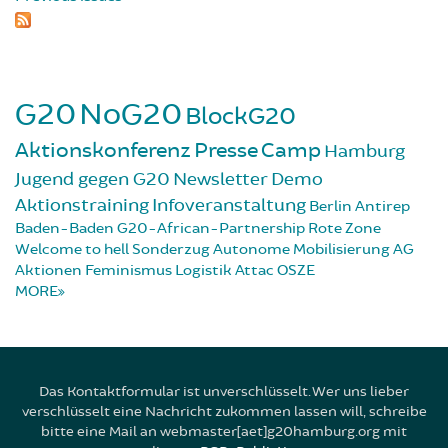
G20
NoG20
BlockG20
Aktionskonferenz
Presse
Camp
Hamburg
Jugend gegen G20
Newsletter
Demo
Aktionstraining
Infoveranstaltung
Berlin
Antirep
Baden-Baden
G20-African-Partnership
Rote Zone
Welcome to hell
Sonderzug
Autonome Mobilisierung
AG
Aktionen
Feminismus
Logistik
Attac
OSZE
MORE
Das Kontaktformular ist unverschlüsselt. Wer uns lieber
verschlüsselt eine Nachricht zukommen lassen will, schreibe
bitte eine Mail an webmaster[aet]g20hamburg.org mit