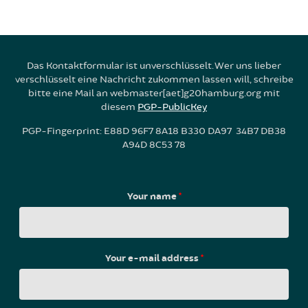
Das Kontaktformular ist unverschlüsselt. Wer uns lieber
verschlüsselt eine Nachricht zukommen lassen will, schreibe
bitte eine Mail an webmaster[aet]g20hamburg.org mit
diesem
PGP-PublicKey
PGP-Fingerprint: E88D 96F7 8A18 B330 DA97 34B7 DB38
A94D 8C53 78
Your name
*
Your e-mail address
*