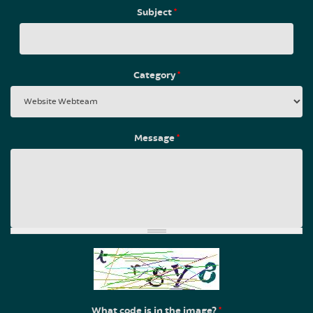
Subject
*
Category
*
Message
*
What code is in the image?
*