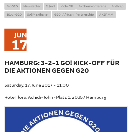
NoG20
Newsletter
2. Juni
Kick-Off
Aktionskonferenz
Antirep
BlockG20
SoliMexikaner
G20-African-Partnership
AK2RMM
JUN
17
HAMBURG: 3-2-1 GO! KICK-OFF FÜR
DIE AKTIONEN GEGEN G20
Saturday, 17. June 2017 - 11:00
Rote Flora, Achidi-John-Platz 1, 20357 Hamburg