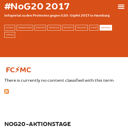
Skip to main content
#NoG20 2017
Infoportal zu den Protesten gegen G20-Gipfel 2017 in Hamburg
CATALÀ
NEDERLANDS
ENGLISH
FRANÇAIS
DEUTSCH
ITALIANO
KURDÎ
ESPAÑOL
TÜRKÇE
FC⚡MC
There is currently no content classified with this term.
NOG20-AKTIONSTAGE