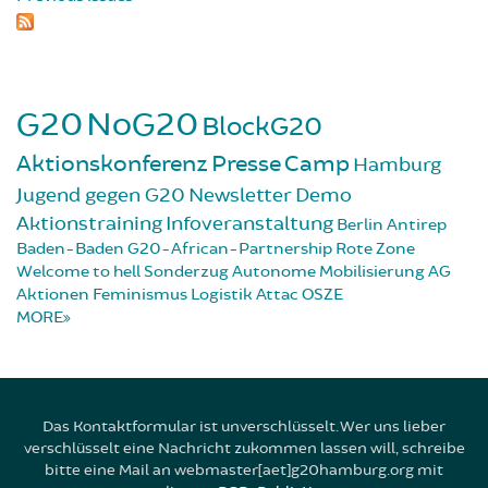
G20
NoG20
BlockG20
Aktionskonferenz
Presse
Camp
Hamburg
Jugend gegen G20
Newsletter
Demo
Aktionstraining
Infoveranstaltung
Berlin
Antirep
Baden-Baden
G20-African-Partnership
Rote Zone
Welcome to hell
Sonderzug
Autonome Mobilisierung
AG
Aktionen
Feminismus
Logistik
Attac
OSZE
MORE
Das Kontaktformular ist unverschlüsselt. Wer uns lieber
verschlüsselt eine Nachricht zukommen lassen will, schreibe
bitte eine Mail an webmaster[aet]g20hamburg.org mit