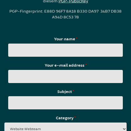
diesem
PGP-PublicKey
PGP-Fingerprint: E88D 96F7 8A18 B330 DA97 34B7 DB38
A94D 8C53 78
Your name
*
Your e-mail address
*
Subject
*
Category
*