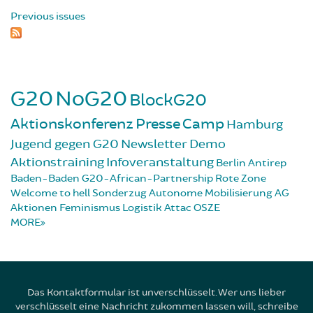
Previous issues
G20
NoG20
BlockG20
Aktionskonferenz
Presse
Camp
Hamburg
Jugend gegen G20
Newsletter
Demo
Aktionstraining
Infoveranstaltung
Berlin
Antirep
Baden-Baden
G20-African-Partnership
Rote Zone
Welcome to hell
Sonderzug
Autonome Mobilisierung
AG
Aktionen
Feminismus
Logistik
Attac
OSZE
MORE
Das Kontaktformular ist unverschlüsselt. Wer uns lieber
verschlüsselt eine Nachricht zukommen lassen will, schreibe