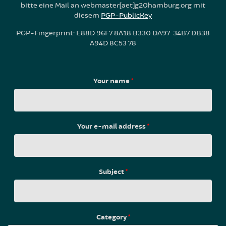
bitte eine Mail an webmaster[aet]g20hamburg.org mit
diesem
PGP-PublicKey
PGP-Fingerprint: E88D 96F7 8A18 B330 DA97 34B7 DB38
A94D 8C53 78
Your name
*
Your e-mail address
*
Subject
*
Category
*