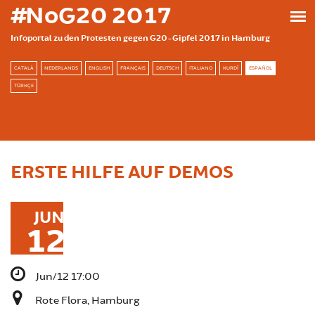
Skip to main content
#NoG20 2017
Infoportal zu den Protesten gegen G20-Gipfel 2017 in Hamburg
CATALÀ
NEDERLANDS
ENGLISH
FRANÇAIS
DEUTSCH
ITALIANO
KURDÎ
ESPAÑOL
TÜRKÇE
ERSTE HILFE AUF DEMOS
JUN
12
Jun/12 17:00
Rote Flora, Hamburg