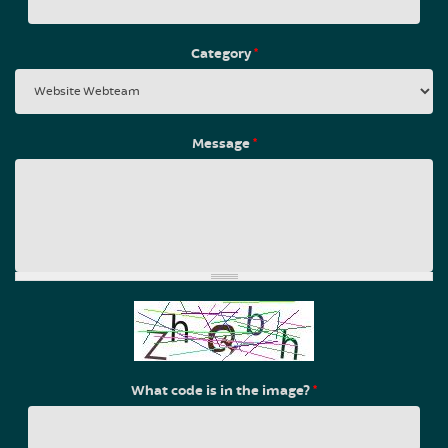
Category
*
Message
*
What code is in the image?
*