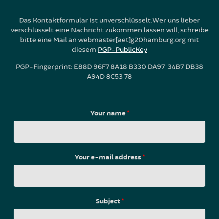
Das Kontaktformular ist unverschlüsselt. Wer uns lieber
verschlüsselt eine Nachricht zukommen lassen will, schreibe
bitte eine Mail an webmaster[aet]g20hamburg.org mit
diesem
PGP-PublicKey
PGP-Fingerprint: E88D 96F7 8A18 B330 DA97 34B7 DB38
A94D 8C53 78
Your name
*
Your e-mail address
*
Subject
*