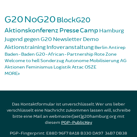
G20
NoG20
BlockG20
Aktionskonferenz
Presse
Camp
Hamburg
Jugend gegen G20
Newsletter
Demo
Aktionstraining
Infoveranstaltung
Berlin
Antirep
Baden-Baden
G20-African-Partnership
Rote Zone
Welcome to hell
Sonderzug
Autonome Mobilisierung
AG
Aktionen
Feminismus
Logistik
Attac
OSZE
MORE
Das Kontaktformular ist unverschlüsselt. Wer uns lieber
verschlüsselt eine Nachricht zukommen lassen will, schreibe
bitte eine Mail an webmaster[aet]g20hamburg.org mit
diesem
PGP-PublicKey
PGP-Fingerprint: E88D 96F7 8A18 B330 DA97 34B7 DB38