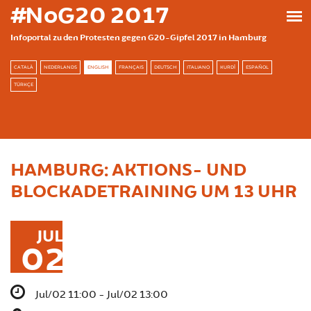
Skip to main content
#NoG20 2017
Infoportal zu den Protesten gegen G20-Gipfel 2017 in Hamburg
CATALÀ
NEDERLANDS
ENGLISH
FRANÇAIS
DEUTSCH
ITALIANO
KURDÎ
ESPAÑOL
TÜRKÇE
HAMBURG: AKTIONS- UND
BLOCKADETRAINING UM 13 UHR
JUL
02
Jul/02 11:00 - Jul/02 13:00