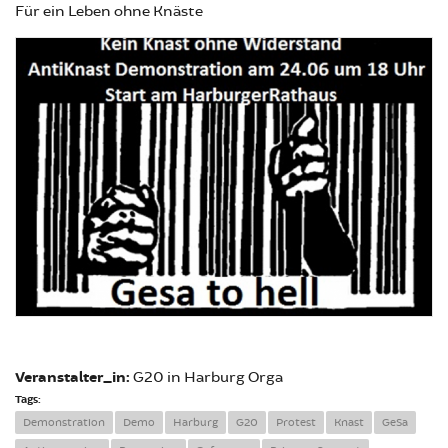
Für ein Leben ohne Knäste
Veranstalter_in:
G20 in Harburg Orga
Tags:
Demonstration
Demo
Harburg
G20
Protest
Knast
GeSa