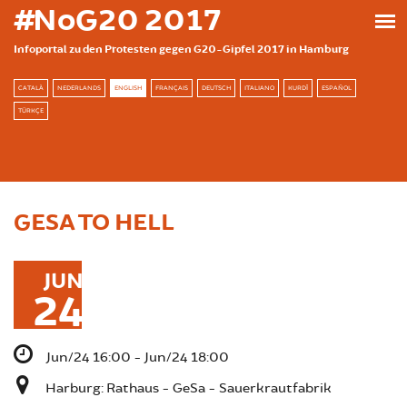
Skip to main content
#NoG20 2017
Infoportal zu den Protesten gegen G20-Gipfel 2017 in Hamburg
CATALÀ
NEDERLANDS
ENGLISH
FRANÇAIS
DEUTSCH
ITALIANO
KURDÎ
ESPAÑOL
TÜRKÇE
GESA TO HELL
JUN
24
Jun/24 16:00 - Jun/24 18:00
Harburg: Rathaus - GeSa - Sauerkrautfabrik