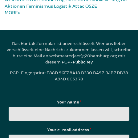
Aktionen
Feminismus
Logistik
Attac
OSZE
MORE
Das Kontaktformular ist unverschlüsselt. Wer uns lieber
verschlüsselt eine Nachricht zukommen lassen will, schreibe
bitte eine Mail an webmaster[aet]g20hamburg.org mit
diesem
PGP-PublicKey
PGP-Fingerprint: E88D 96F7 8A18 B330 DA97 34B7 DB38
A94D 8C53 78
Your name
*
Your e-mail address
*