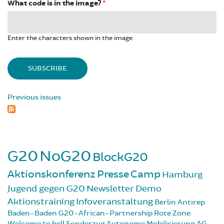
What code is in the image?
*
Enter the characters shown in the image.
Previous issues
G20
NoG20
BlockG20
Aktionskonferenz
Presse
Camp
Hamburg
Jugend gegen G20
Newsletter
Demo
Aktionstraining
Infoveranstaltung
Berlin
Antirep
Baden-Baden
G20-African-Partnership
Rote Zone
Welcome to hell
Sonderzug
Autonome Mobilisierung
AG