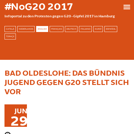
Skip to main content
#NoG20 2017
Infoportal zu den Protesten gegen G20-Gipfel 2017 in Hamburg
CATALÀ
NEDERLANDS
ENGLISH
FRANÇAIS
DEUTSCH
ITALIANO
KURDÎ
ESPAÑOL
TÜRKÇE
BAD OLDESLOHE: DAS BÜNDNIS
JUGEND GEGEN G20 STELLT SICH
VOR
JUN
29