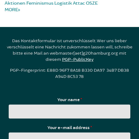
Aktionen
Feminismus
Logistik
Attac
OSZE
MORE
Das Kontaktformular ist unverschlüsselt. Wer uns lieber
verschlüsselt eine Nachricht zukommen lassen will, schreibe
bitte eine Mail an webmaster[aet]g20hamburg.org mit
diesem
PGP-PublicKey
PGP-Fingerprint: E88D 96F7 8A18 B330 DA97 34B7 DB38
A94D 8C53 78
Your name
*
Your e-mail address
*