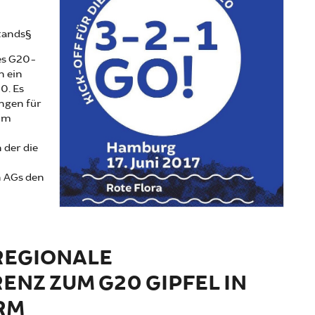
tands§
es G20-
n ein
0. Es
ungen für
 Im
 der die
 AGs den
 REGIONALE
NZ ZUM G20 GIPFEL IN
RM