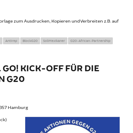
vorlage zum Ausdrucken, Kopieren und Verbreiten z.B. auf
Antirep
BlockG20
SoliMexikaner
G20-African-Partnership
 GO! KICK-OFF FÜR DIE
N G20
20357 Hamburg
ick)