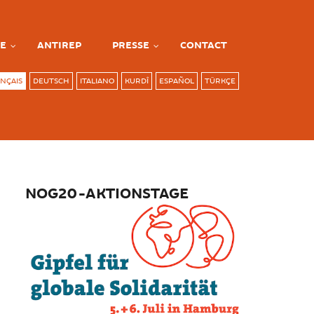
E
ANTIREP
PRESSE
CONTACT
NÇAIS
DEUTSCH
ITALIANO
KURDÎ
ESPAÑOL
TÜRKÇE
NOG20-AKTIONSTAGE