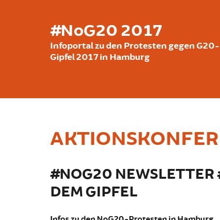
Skip to main content
#NoG20 2017
Infoportal zu den Protesten gegen G20-
Gipfel 2017 in Hamburg
AKTIONSKONFER
#NOG20 NEWSLETTER #
DEM GIPFEL
Infos zu den NoG20-Protesten in Hamburg