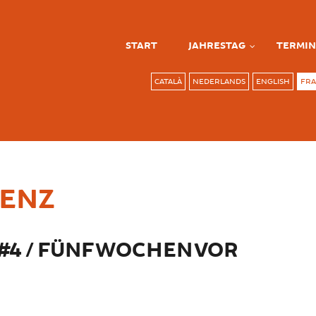
START
JAHRESTAG
TERMIN
CATALÀ
NEDERLANDS
ENGLISH
FRA
ENZ
4 / FÜNF WOCHEN VOR