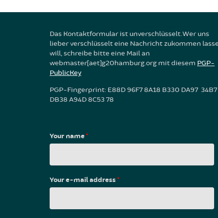
Das Kontaktformular ist unverschlüsselt. Wer uns
lieber verschlüsselt eine Nachricht zukommen lass
will, schreibe bitte eine Mail an
webmaster[aet]g20hamburg.org mit diesem
PGP-
PublicKey
PGP-Fingerprint: E88D 96F7 8A18 B330 DA97 34B7
DB38 A94D 8C53 78
Your name
*
Your e-mail address
*