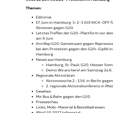
Themen:
Editorial
17. Juni in Hamburg: 3-2-1 GO! KICK-OFF fü
Aktionen gegen G20
Letztes Treffen der G20-Plattform vor dem
am 9. Juni
AntiRep G20: Gemeinsam gegen Repressio
bei den Protesten gegen den G20-Gipfel in
Hamburg
Neues aus Hamburg
Hamburg, St. Pauli: G20, Heisser So
Demo: We are here! am Samstag 24.6
Regionale Aktivitäten
Aktionswoche 2.-13.6. in Berlin geg
2. regionale Aktionskonferenz in Rh
Gesehen
Mit Bus & Bahn gegen den G20
Presseschau
Links, Mobi-Material & Bestelladressen
#NoG20 2017 Infoportal