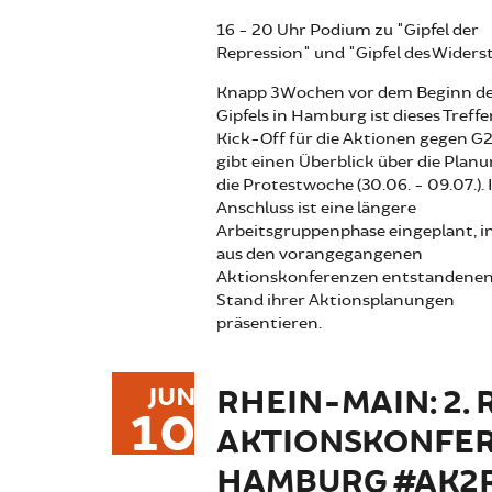
16 - 20 Uhr Podium zu "Gipfel der
Repression" und "Gipfel des Widers
Knapp 3 Wochen vor dem Beginn d
Gipfels in Hamburg ist dieses Treffe
Kick-Off für die Aktionen gegen G2
gibt einen Überblick über die Plan
die Protestwoche (30.06. - 09.07.).
Anschluss ist eine längere
Arbeitsgruppenphase eingeplant, in
aus den vorangegangenen
Aktionskonferenzen entstandenen
Stand ihrer Aktionsplanungen
präsentieren.
JUN
RHEIN-MAIN: 2.
10
AKTIONSKONFERE
HAMBURG #AK2