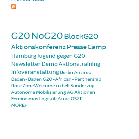
G20
NoG20
BlockG20
Aktionskonferenz
Presse
Camp
Hamburg
Jugend gegen G20
Newsletter
Demo
Aktionstraining
Infoveranstaltung
Berlin
Antirep
Baden-Baden
G20-African-Partnership
Rote Zone
Welcome to hell
Sonderzug
Autonome Mobilisierung
AG Aktionen
Feminismus
Logistik
Attac
OSZE
MORE