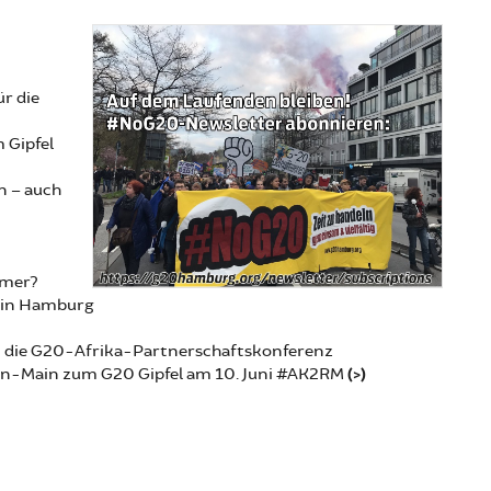
r die
 Gipfel
n – auch
mmer?
. in Hamburg
en die G20-Afrika-Partnerschaftskonferenz
ein-Main zum G20 Gipfel am 10. Juni #AK2RM
(>)