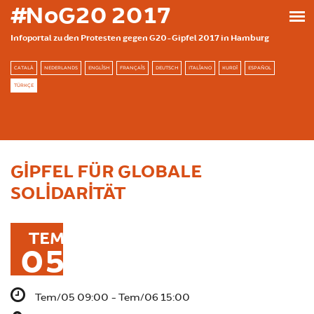
Ana içeriğe atla
#NoG20 2017
Infoportal zu den Protesten gegen G20-Gipfel 2017 in Hamburg
CATALÀ
NEDERLANDS
ENGLISH
FRANÇAIS
DEUTSCH
ITALIANO
KURDÎ
ESPAÑOL
TÜRKÇE
GIPFEL FÜR GLOBALE
SOLIDARITÄT
TEM
05
Tem/05 09:00 - Tem/06 15:00