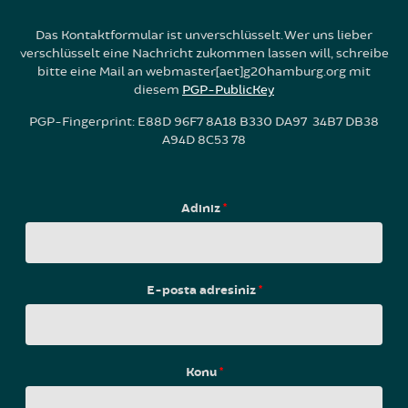
Das Kontaktformular ist unverschlüsselt. Wer uns lieber
verschlüsselt eine Nachricht zukommen lassen will, schreibe
bitte eine Mail an webmaster[aet]g20hamburg.org mit
diesem
PGP-PublicKey
PGP-Fingerprint: E88D 96F7 8A18 B330 DA97 34B7 DB38
A94D 8C53 78
Adınız
*
E-posta adresiniz
*
Konu
*