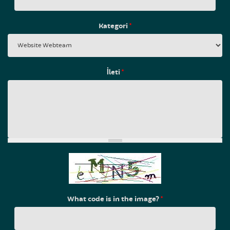
Kategori
*
İleti
*
What code is in the image?
*