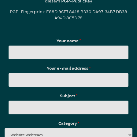
diesem
PGP-PublicKey
PGP-Fingerprint: E88D 96F7 8A18 B330 DA97 34B7 DB38
A94D 8C53 78
Your name
*
Your e-mail address
*
Subject
*
Category
*