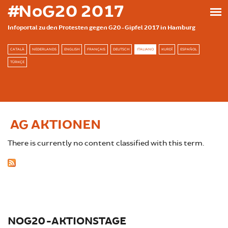
Skip to main content
#NoG20 2017
Infoportal zu den Protesten gegen G20-Gipfel 2017 in Hamburg
CATALÀ
NEDERLANDS
ENGLISH
FRANÇAIS
DEUTSCH
ITALIANO
KURDÎ
ESPAÑOL
TÜRKÇE
AG AKTIONEN
There is currently no content classified with this term.
NOG20-AKTIONSTAGE