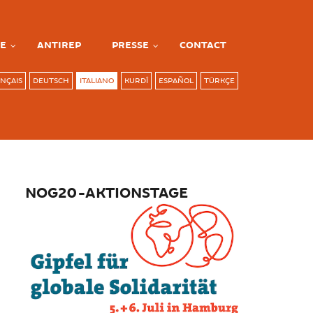
E
ANTIREP
PRESSE
CONTACT
NÇAIS
DEUTSCH
ITALIANO
KURDÎ
ESPAÑOL
TÜRKÇE
NOG20-AKTIONSTAGE