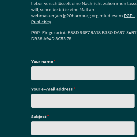
lieber verschlüsselt eine Nachricht zukommen lass
will, schreibe bitte eine Mail an
webmaster[aet]g20hamburg.org mit diesem
PGP-
PublicKey
PGP-Fingerprint: E88D 96F7 8A18 B330 DA97 34B7
DB38 A94D 8C53 78
Your name
*
Your e-mail address
*
Subject
*