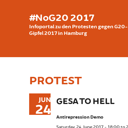
Skip to main content
#NoG20 2017
Infoportal zu den Protesten gegen G20-
Gipfel 2017 in Hamburg
PROTEST
JUN
GESA TO HELL
24
Antirepression Demo
Saturday, 24. June 2017 -
18:00
to