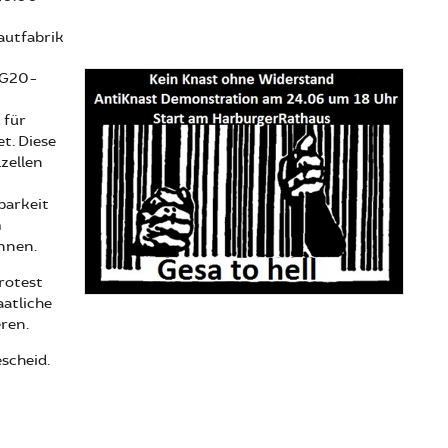
autfabrik
n G20-
 für
t. Diese
zellen
barkeit
m
önnen.
rotest
aatliche
ren.
scheid.