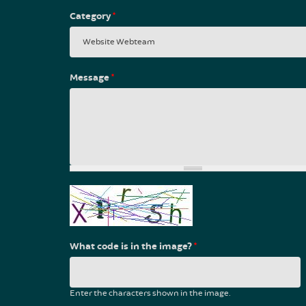
Category
*
Message
*
What code is in the image?
*
Enter the characters shown in the image.