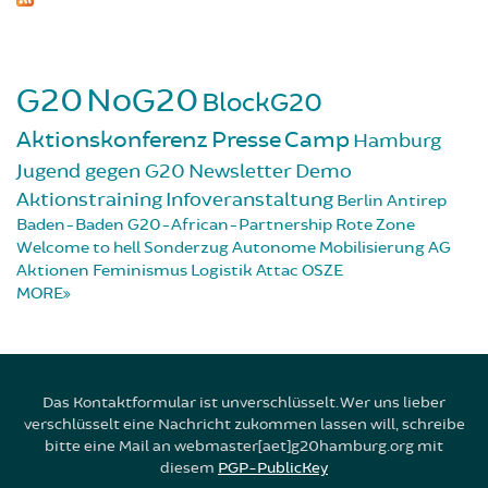
G20
NoG20
BlockG20
Aktionskonferenz
Presse
Camp
Hamburg
Jugend gegen G20
Newsletter
Demo
Aktionstraining
Infoveranstaltung
Berlin
Antirep
Baden-Baden
G20-African-Partnership
Rote Zone
Welcome to hell
Sonderzug
Autonome Mobilisierung
AG
Aktionen
Feminismus
Logistik
Attac
OSZE
MORE
Das Kontaktformular ist unverschlüsselt. Wer uns lieber
verschlüsselt eine Nachricht zukommen lassen will, schreibe
bitte eine Mail an webmaster[aet]g20hamburg.org mit
diesem
PGP-PublicKey