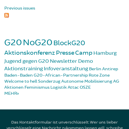
Previous issues
G20
NoG20
BlockG20
Aktionskonferenz
Presse
Camp
Hamburg
Jugend gegen G20
Newsletter
Demo
Aktionstraining
Infoveranstaltung
Berlin
Antirep
Baden-Baden
G20-African-Partnership
Rote Zone
Welcome to hell
Sonderzug
Autonome Mobilisierung
AG
Aktionen
Feminismus
Logistik
Attac
OSZE
MEHR
Das Kontaktformular ist unverschlüsselt. Wer uns lieber
verschlüsselt eine Nachricht zukommen lassen will, schreibe