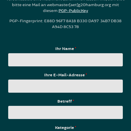
bitte eine Mail an webmaster[aet]g20hamburg.org mit
diesem
PGP-PublicKey
PGP-Fingerprint: E88D 96F7 8A18 B330 DA97 34B7 DB38
A94D 8C53 78
Ihr Name
*
Ihre E-Mail-Adresse
*
Betreff
*
Kategorie
*