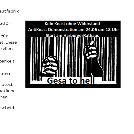
autfabrik
n G20-
 für
t. Diese
zellen
barkeit
m
önnen.
rotest
aatliche
ren.
scheid.