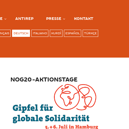
E
ANTIREP
PRESSE
KONTAKT
NÇAIS
DEUTSCH
ITALIANO
KURDÎ
ESPAÑOL
TÜRKÇE
NOG20-AKTIONSTAGE