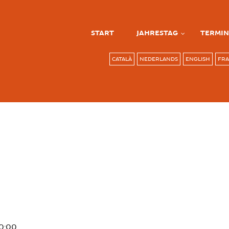
START
JAHRESTAG
TERMIN
CATALÀ
NEDERLANDS
ENGLISH
FRA
0:00