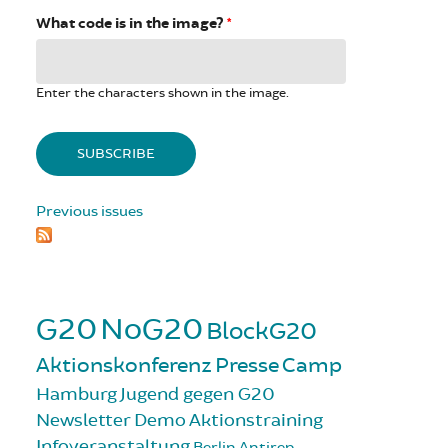
What code is in the image?
*
Enter the characters shown in the image.
Previous issues
G20
NoG20
BlockG20
Aktionskonferenz
Presse
Camp
Hamburg
Jugend gegen G20
Newsletter
Demo
Aktionstraining
Infoveranstaltung
Berlin
Antirep