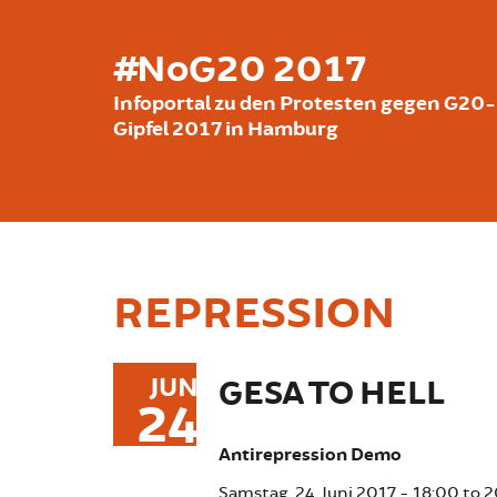
Direkt zum Inhalt
#NoG20 2017
Infoportal zu den Protesten gegen G20-
Gipfel 2017 in Hamburg
REPRESSION
JUN
GESA TO HELL
24
Antirepression Demo
Samstag, 24. Juni 2017 -
18:00
to
2