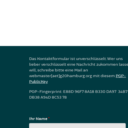
Das Kontaktformular ist unverschlüsselt. Wer uns
lieber verschlüsselt eine Nachricht zukommen lass
will, schreibe bitte eine Mail an
webmaster[aet]g20hamburg.org mit diesem
PGP-
PublicKey
PGP-Fingerprint: E88D 96F7 8A18 B330 DA97 34B7
DB38 A94D 8C53 78
Ihr Name
*