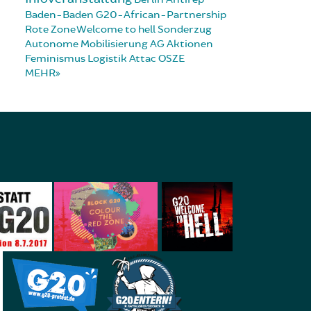
Baden-Baden
G20-African-Partnership
Rote Zone
Welcome to hell
Sonderzug
Autonome Mobilisierung
AG Aktionen
Feminismus
Logistik
Attac
OSZE
MEHR