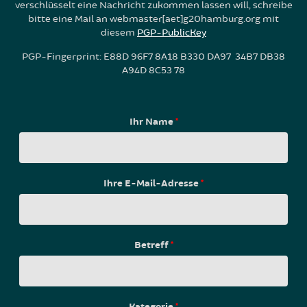
verschlüsselt eine Nachricht zukommen lassen will, schreibe
bitte eine Mail an webmaster[aet]g20hamburg.org mit
diesem
PGP-PublicKey
PGP-Fingerprint: E88D 96F7 8A18 B330 DA97 34B7 DB38
A94D 8C53 78
Ihr Name
*
Ihre E-Mail-Adresse
*
Betreff
*
Kategorie
*