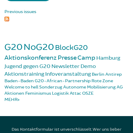
Previous issues
G20
NoG20
BlockG20
Aktionskonferenz
Presse
Camp
Hamburg
Jugend gegen G20
Newsletter
Demo
Aktionstraining
Infoveranstaltung
Berlin
Antirep
Baden-Baden
G20-African-Partnership
Rote Zone
Welcome to hell
Sonderzug
Autonome Mobilisierung
AG
Aktionen
Feminismus
Logistik
Attac
OSZE
MEHR
Das Kontaktformular ist unverschlüsselt. Wer uns lieber