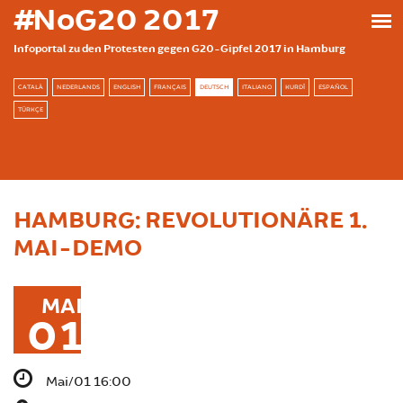
Direkt zum Inhalt
#NoG20 2017
Infoportal zu den Protesten gegen G20-Gipfel 2017 in Hamburg
CATALÀ
NEDERLANDS
ENGLISH
FRANÇAIS
DEUTSCH
ITALIANO
KURDÎ
ESPAÑOL
TÜRKÇE
HAMBURG: REVOLUTIONÄRE 1.
MAI-DEMO
MAI
01
Mai/01 16:00