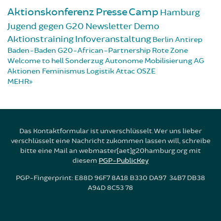
Aktionskonferenz
Presse
Camp
Hamburg
Jugend gegen G20
Newsletter
Demo
Aktionstraining
Infoveranstaltung
Berlin
Antirep
Baden-Baden
G20-African-Partnership
Rote Zone
Welcome to hell
Sonderzug
Autonome Mobilisierung
AG
Aktionen
Feminismus
Logistik
Attac
OSZE
MEHR
Das Kontaktformular ist unverschlüsselt. Wer uns lieber
verschlüsselt eine Nachricht zukommen lassen will, schreibe
bitte eine Mail an webmaster[aet]g20hamburg.org mit
diesem
PGP-PublicKey
PGP-Fingerprint: E88D 96F7 8A18 B330 DA97 34B7 DB38
A94D 8C53 78