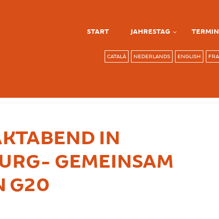
START
JAHRESTAG
TERMIN
CATALÀ
NEDERLANDS
ENGLISH
FRA
KTABEND IN
BURG- GEMEINSAM
N G20