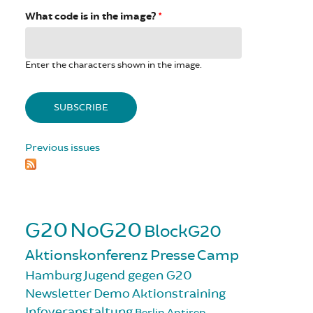
What code is in the image?
*
Enter the characters shown in the image.
Previous issues
G20
NoG20
BlockG20
Aktionskonferenz
Presse
Camp
Hamburg
Jugend gegen G20
Newsletter
Demo
Aktionstraining
Infoveranstaltung
Berlin
Antirep