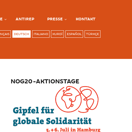
E
ANTIREP
PRESSE
KONTAKT
NÇAIS
DEUTSCH
ITALIANO
KURDÎ
ESPAÑOL
TÜRKÇE
NOG20-AKTIONSTAGE