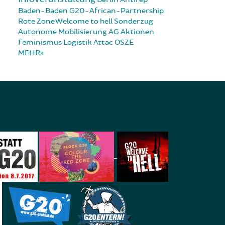
Baden-Baden
G20-African-Partnership
Rote Zone
Welcome to hell
Sonderzug
Autonome Mobilisierung
AG Aktionen
Feminismus
Logistik
Attac
OSZE
MEHR