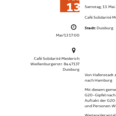
13
Samstag, 13. Mai
Café Solidarité 
Stadt:
Duisburg
Mai/13 17:00
Café Solidarité Meiderich
Weißenburgerstr. 8a 47137
Duisburg
Von Hafenstadt 
nach Hamburg
Mit diesem geme
G20-Gipfel nach 
Auftakt der G20-
und Personen. Wir
Weitere Verantal