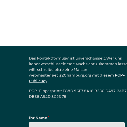
Das Kontaktformular ist unverschlüsselt. Wer uns
lieber verschlüsselt eine Nachricht zukommen lass
will, schreibe bitte eine Mail an
webmaster[aet]g20hamburg.org mit diesem
PGP-
PublicKey
PGP-Fingerprint: E88D 96F7 8A18 B330 DA97 34B7
DB38 A94D 8C53 78
Ihr Name
*