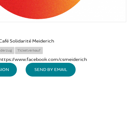
Café Solidarité Meiderich
derzug
Ticketverkauf
https://www.facebook.com/csmeiderich
SION
SEND BY EMAIL