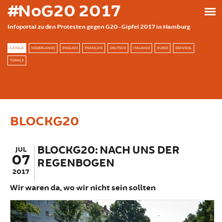
Skip to main content
#NoG20 2017
Infoportal zu den Protesten gegen G20-Gipfel 2017 in Hamburg
CATALÀ
NEDERLANDS
ENGLISH
FRANÇAIS
DEUTSCH
ITALIANO
KURDÎ
ESPAÑOL
TÜRKÇE
BLOCKG20
BLOCKG20: NACH UNS DER
JUL
07
REGENBOGEN
2017
Wir waren da, wo wir nicht sein sollten