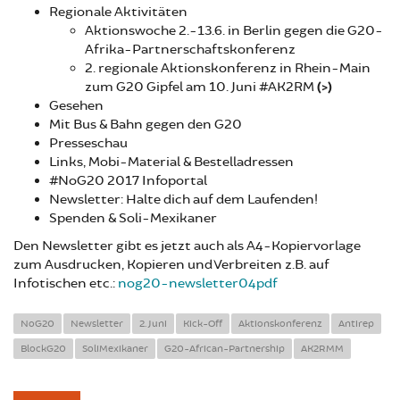
Regionale Aktivitäten
Aktionswoche 2.-13.6. in Berlin gegen die G20-
Afrika-Partnerschaftskonferenz
2. regionale Aktionskonferenz in Rhein-Main
zum G20 Gipfel am 10. Juni #AK2RM
(>)
Gesehen
Mit Bus & Bahn gegen den G20
Presseschau
Links, Mobi-Material & Bestelladressen
#NoG20 2017 Infoportal
Newsletter: Halte dich auf dem Laufenden!
Spenden & Soli-Mexikaner
Den Newsletter gibt es jetzt auch als A4-Kopiervorlage
zum Ausdrucken, Kopieren und Verbreiten z.B. auf
Infotischen etc.:
nog20-newsletter04pdf
NoG20
Newsletter
2. Juni
Kick-Off
Aktionskonferenz
Antirep
BlockG20
SoliMexikaner
G20-African-Partnership
AK2RMM