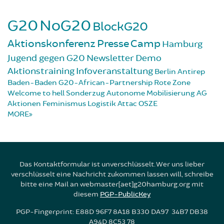
G20
NoG20
BlockG20
Aktionskonferenz
Presse
Camp
Hamburg
Jugend gegen G20
Newsletter
Demo
Aktionstraining
Infoveranstaltung
Berlin
Antirep
Baden-Baden
G20-African-Partnership
Rote Zone
Welcome to hell
Sonderzug
Autonome Mobilisierung
AG
Aktionen
Feminismus
Logistik
Attac
OSZE
MORE
Das Kontaktformular ist unverschlüsselt. Wer uns lieber
verschlüsselt eine Nachricht zukommen lassen will, schreibe
bitte eine Mail an webmaster[aet]g20hamburg.org mit
diesem
PGP-PublicKey
PGP-Fingerprint: E88D 96F7 8A18 B330 DA97 34B7 DB38
A94D 8C53 78