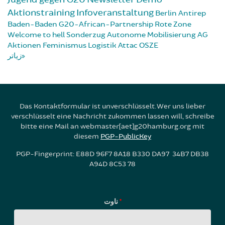
Aktionstraining
Infoveranstaltung
Berlin
Antirep
Baden-Baden
G20-African-Partnership
Rote Zone
Welcome to hell
Sonderzug
Autonome Mobilisierung
AG
Aktionen
Feminismus
Logistik
Attac
OSZE
زیاتر
Das Kontaktformular ist unverschlüsselt. Wer uns lieber
verschlüsselt eine Nachricht zukommen lassen will, schreibe
bitte eine Mail an webmaster[aet]g20hamburg.org mit
diesem
PGP-PublicKey
PGP-Fingerprint: E88D 96F7 8A18 B330 DA97 34B7 DB38
A94D 8C53 78
ناوت
*