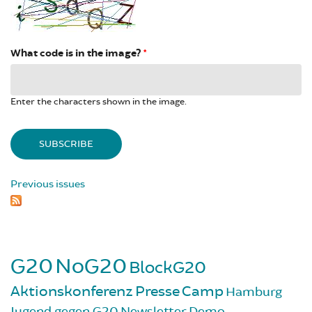
What code is in the image?
*
Enter the characters shown in the image.
Previous issues
G20
NoG20
BlockG20
Aktionskonferenz
Presse
Camp
Hamburg
Jugend gegen G20
Newsletter
Demo