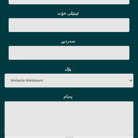
ئیمێلی خۆت
*
سه‌ردیڕ
*
پۆل
*
پەیام
*