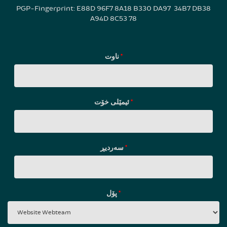
PGP-Fingerprint: E88D 96F7 8A18 B330 DA97 34B7 DB38
A94D 8C53 78
ناوت
*
ئیمێلی خۆت
*
سه‌ردیڕ
*
پۆل
*