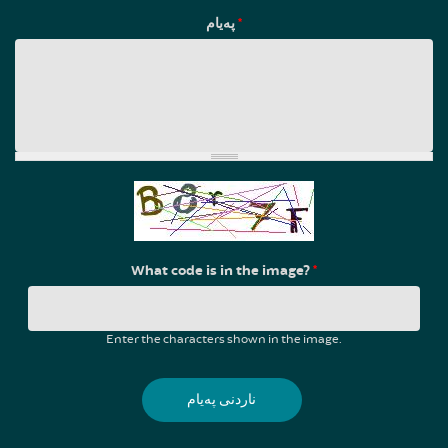
پەیام
*
What code is in the image?
*
Enter the characters shown in the image.