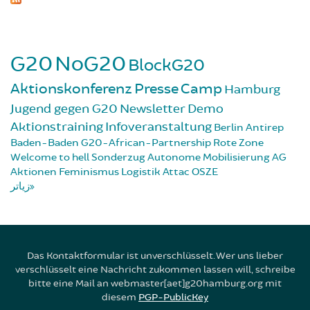
G20
NoG20
BlockG20
Aktionskonferenz
Presse
Camp
Hamburg
Jugend gegen G20
Newsletter
Demo
Aktionstraining
Infoveranstaltung
Berlin
Antirep
Baden-Baden
G20-African-Partnership
Rote Zone
Welcome to hell
Sonderzug
Autonome Mobilisierung
AG
Aktionen
Feminismus
Logistik
Attac
OSZE
زیاتر
Das Kontaktformular ist unverschlüsselt. Wer uns lieber
verschlüsselt eine Nachricht zukommen lassen will, schreibe
bitte eine Mail an webmaster[aet]g20hamburg.org mit
diesem
PGP-PublicKey