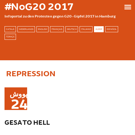
بازبدە بۆ ناوەڕۆکی سەرەکی
#NoG20 2017
Infoportal zu den Protesten gegen G20-Gipfel 2017 in Hamburg
CATALÀ
NEDERLANDS
ENGLISH
FRANÇAIS
DEUTSCH
ITALIANO
KURDÎ
ESPAÑOL
TÜRKÇE
REPRESSION
پووش
24
GESA TO HELL