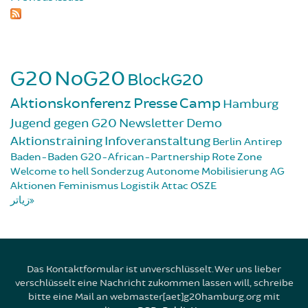
G20
NoG20
BlockG20
Aktionskonferenz
Presse
Camp
Hamburg
Jugend gegen G20
Newsletter
Demo
Aktionstraining
Infoveranstaltung
Berlin
Antirep
Baden-Baden
G20-African-Partnership
Rote Zone
Welcome to hell
Sonderzug
Autonome Mobilisierung
AG
Aktionen
Feminismus
Logistik
Attac
OSZE
زیاتر
Das Kontaktformular ist unverschlüsselt. Wer uns lieber
verschlüsselt eine Nachricht zukommen lassen will, schreibe
bitte eine Mail an webmaster[aet]g20hamburg.org mit