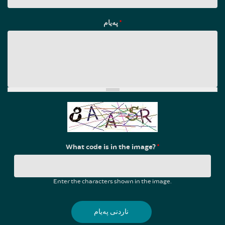
پەیام
*
What code is in the image?
*
Enter the characters shown in the image.