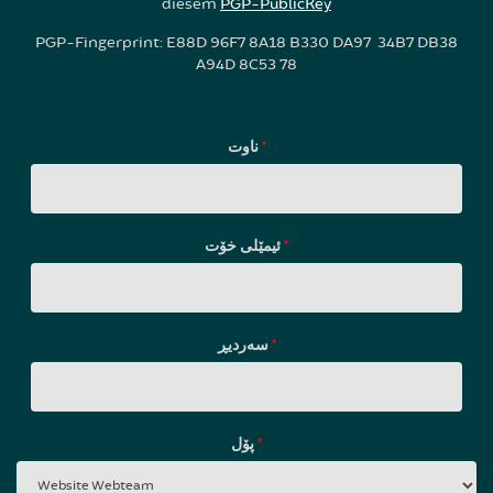
diesem
PGP-PublicKey
PGP-Fingerprint: E88D 96F7 8A18 B330 DA97 34B7 DB38
A94D 8C53 78
ناوت
*
ئیمێلی خۆت
*
سه‌ردیڕ
*
پۆل
*