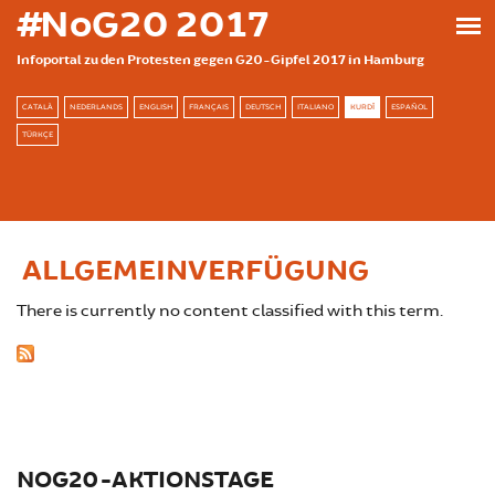
بازبدە بۆ ناوەڕۆکی سەرەکی
#NoG20 2017
Infoportal zu den Protesten gegen G20-Gipfel 2017 in Hamburg
CATALÀ
NEDERLANDS
ENGLISH
FRANÇAIS
DEUTSCH
ITALIANO
KURDÎ
ESPAÑOL
TÜRKÇE
ALLGEMEINVERFÜGUNG
There is currently no content classified with this term.
NOG20-AKTIONSTAGE