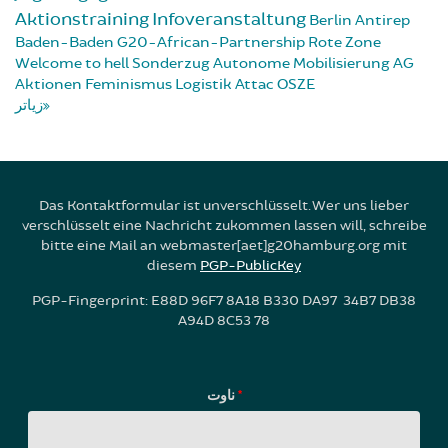
Aktionstraining
Infoveranstaltung
Berlin
Antirep
Baden-Baden
G20-African-Partnership
Rote Zone
Welcome to hell
Sonderzug
Autonome Mobilisierung
AG
Aktionen
Feminismus
Logistik
Attac
OSZE
زیاتر
Das Kontaktformular ist unverschlüsselt. Wer uns lieber
verschlüsselt eine Nachricht zukommen lassen will, schreibe
bitte eine Mail an webmaster[aet]g20hamburg.org mit
diesem
PGP-PublicKey
PGP-Fingerprint: E88D 96F7 8A18 B330 DA97 34B7 DB38
A94D 8C53 78
ناوت
*