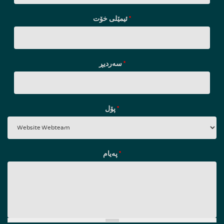
ئیمێلی خۆت
*
سه‌ردیڕ
*
پۆل
*
پەیام
*