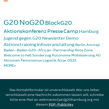
G20
NoG20
BlockG20
Aktionskonferenz
Presse
Camp
Hamburg
Jugend gegen G20
Newsletter
Demo
Aktionstraining
Infoveranstaltung
Berlin
Antirep
Baden-Baden
G20-African-Partnership
Rote Zone
Welcome to hell
Sonderzug
Autonome Mobilisierung
AG
Aktionen
Feminismus
Logistik
Attac
OSZE
MORE
Das Kontaktformular ist unverschlüsselt. Wer uns lieber
verschlüsselt eine Nachricht zukommen lassen will, schreibe
bitte eine Mail an webmaster[aet]g20hamburg.org mit
diesem
PGP-PublicKey