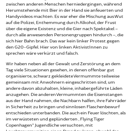
zwischen anderen Menschen herniedergingen, während
Herumstehende mit Bier in der Hand sie anfeuerten und
Handyvideos machten. Es war eher die Mischung aus Wut
auf die Polizei, Enthemmung durch Alkohol, der Frust
über die eigene Existenz und die Gier nach Spektakel –
durch alle anwesenden Personengruppen hindurch –, die
sich hier Bahn brach. Das war kein linker Protest gegen
den G20-Gipfel. Hier von linken AktivistInnen zu
sprechen wäre verkürzt und falsch.
Wir haben neben all der Gewalt und Zerstörung an dem
Tag viele Situationen gesehen, in denen offenbar gut
organisierte, schwarz gekleidete Vermummte teilweise
gemeinsam mit Anwohnern eingeschritten sind, um
andere davon abzuhalten, kleine, inhabergeführte Läden
anzugehen. Die anderen Vermummten die Eisenstangen
aus der Hand nahmen, die Nachbarn halfen, ihre Fahrräder
in Sicherheit zu bringen und sinnlosen Flaschenbewurf
entschieden unterbanden. Die auch ein Feuer löschten, als
im verwüsteten und geplünderten „Flying Tiger
Copenhagen“ Jugendliche versuchten, mit