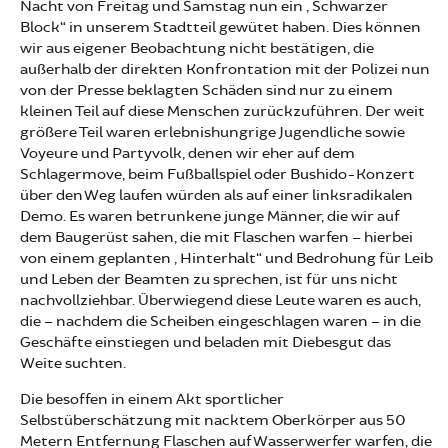
Nacht von Freitag und Samstag nun ein „Schwarzer
Block“ in unserem Stadtteil gewütet haben. Dies können
wir aus eigener Beobachtung nicht bestätigen, die
außerhalb der direkten Konfrontation mit der Polizei nun
von der Presse beklagten Schäden sind nur zu einem
kleinen Teil auf diese Menschen zurückzuführen. Der weit
größere Teil waren erlebnishungrige Jugendliche sowie
Voyeure und Partyvolk, denen wir eher auf dem
Schlagermove, beim Fußballspiel oder Bushido-Konzert
über den Weg laufen würden als auf einer linksradikalen
Demo. Es waren betrunkene junge Männer, die wir auf
dem Baugerüst sahen, die mit Flaschen warfen – hierbei
von einem geplanten „Hinterhalt“ und Bedrohung für Leib
und Leben der Beamten zu sprechen, ist für uns nicht
nachvollziehbar. Überwiegend diese Leute waren es auch,
die – nachdem die Scheiben eingeschlagen waren – in die
Geschäfte einstiegen und beladen mit Diebesgut das
Weite suchten.
Die besoffen in einem Akt sportlicher
Selbstüberschätzung mit nacktem Oberkörper aus 50
Metern Entfernung Flaschen auf Wasserwerfer warfen, die