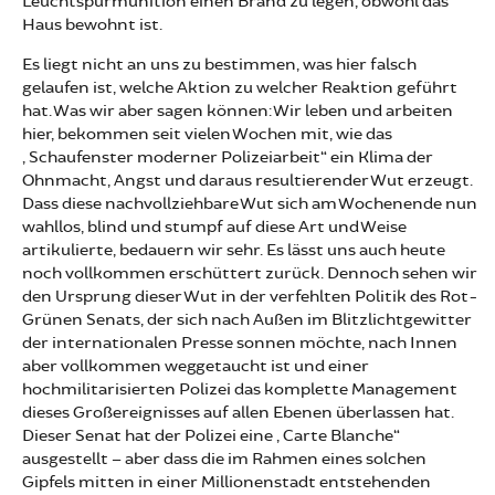
Leuchtspurmunition einen Brand zu legen, obwohl das
Haus bewohnt ist.
Es liegt nicht an uns zu bestimmen, was hier falsch
gelaufen ist, welche Aktion zu welcher Reaktion geführt
hat. Was wir aber sagen können: Wir leben und arbeiten
hier, bekommen seit vielen Wochen mit, wie das
„Schaufenster moderner Polizeiarbeit“ ein Klima der
Ohnmacht, Angst und daraus resultierender Wut erzeugt.
Dass diese nachvollziehbare Wut sich am Wochenende nun
wahllos, blind und stumpf auf diese Art und Weise
artikulierte, bedauern wir sehr. Es lässt uns auch heute
noch vollkommen erschüttert zurück. Dennoch sehen wir
den Ursprung dieser Wut in der verfehlten Politik des Rot-
Grünen Senats, der sich nach Außen im Blitzlichtgewitter
der internationalen Presse sonnen möchte, nach Innen
aber vollkommen weggetaucht ist und einer
hochmilitarisierten Polizei das komplette Management
dieses Großereignisses auf allen Ebenen überlassen hat.
Dieser Senat hat der Polizei eine „Carte Blanche“
ausgestellt – aber dass die im Rahmen eines solchen
Gipfels mitten in einer Millionenstadt entstehenden