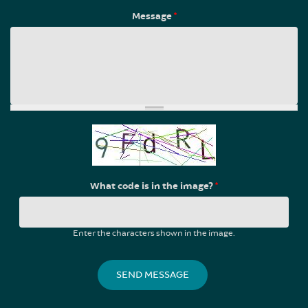
Message
*
What code is in the image?
*
Enter the characters shown in the image.