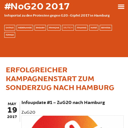
Skip to main content
#NoG20 2017
Infoportal zu den Protesten gegen G20-Gipfel 2017 in Hamburg
CATALÀ
NEDERLANDS
ENGLISH
FRANÇAIS
DEUTSCH
ITALIANO
KURDÎ
ESPAÑOL
TÜRKÇE
ERFOLGREICHER
KAMPAGNENSTART ZUM
SONDERZUG NACH HAMBURG
Infoupdate #1 – ZuG20 nach Hamburg
MAY
19
ZuG20
2017