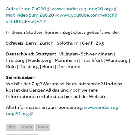
Aufruf zum ZuG20
:
www.sonderzug-nog20.org/
Mobivideo zum ZuG20
:
www.youtube.com/watch?
v=kB0DlEKbQKA
In diesen Städten können Zugtickets gekauft werden:
Schweiz:
Bern | Zürich | Solothurn | Genf | Zug
Deutschland:
Stuttgart | Villingen-Schwenningen |
Freiburg | Heidelberg | Mannheim | Frankfurt | Würzburg |
Köln | Duisburg | Bonn | Dortmund
Sei mit dabei!
Wo hält der Zug? Warum sollst du mitfahren? Und was
kostet das Ganze? All das und noch weitere
Informationen erfährst du hier auf der Website.
Alle Informationen zum Sonderzug:
www.sonderzug-
nog20.org
G20
NoG20
ZuG20