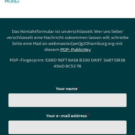
MORE
Das Kontaktformular ist unverschlüsselt. Wer uns lieber
verschlüsselt eine Nachricht zukommen lassen will, schreibe
bitte eine Mail an webmaster[aet]g20hamburg.org mit
diesem
PGP-PublicKey
PGP-Fingerprint: E88D 96F7 8A18 B330 DA97 34B7 DB38
A94D 8C53 78
Your name
*
Your e-mail address
*