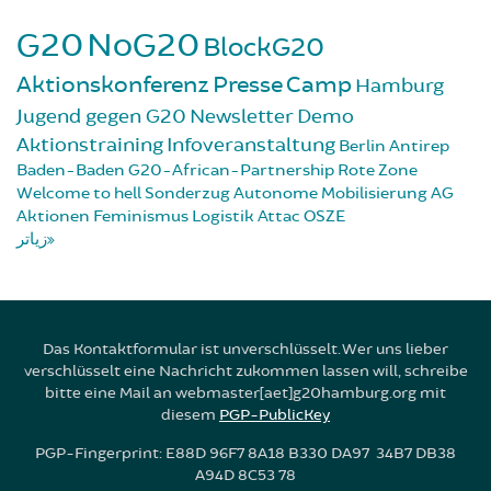
G20
NoG20
BlockG20
Aktionskonferenz
Presse
Camp
Hamburg
Jugend gegen G20
Newsletter
Demo
Aktionstraining
Infoveranstaltung
Berlin
Antirep
Baden-Baden
G20-African-Partnership
Rote Zone
Welcome to hell
Sonderzug
Autonome Mobilisierung
AG
Aktionen
Feminismus
Logistik
Attac
OSZE
زیاتر
Das Kontaktformular ist unverschlüsselt. Wer uns lieber
verschlüsselt eine Nachricht zukommen lassen will, schreibe
bitte eine Mail an webmaster[aet]g20hamburg.org mit
diesem
PGP-PublicKey
PGP-Fingerprint: E88D 96F7 8A18 B330 DA97 34B7 DB38
A94D 8C53 78