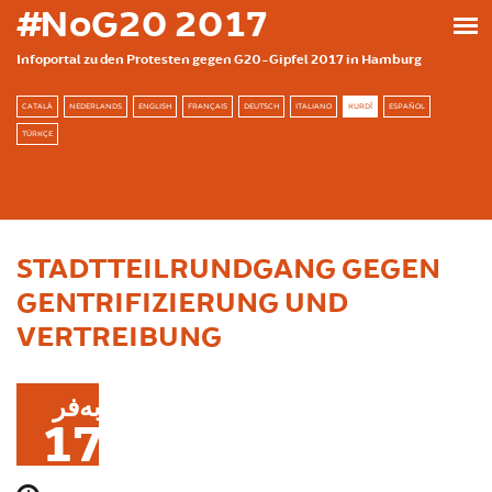
بازبدە بۆ ناوەڕۆکی سەرەکی
#NoG20 2017
Infoportal zu den Protesten gegen G20-Gipfel 2017 in Hamburg
CATALÀ
NEDERLANDS
ENGLISH
FRANÇAIS
DEUTSCH
ITALIANO
KURDÎ
ESPAÑOL
TÜRKÇE
STADTTEILRUNDGANG GEGEN
GENTRIFIZIERUNG UND
VERTREIBUNG
بەفر
17