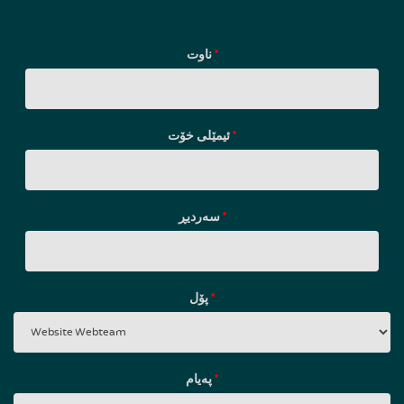
ناوت
*
ئیمێلی خۆت
*
سه‌ردیڕ
*
پۆل
*
پەیام
*