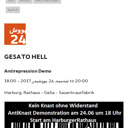
G20
NoG20
Recht auf Stadt
Park auf St.
Aufruf
Pauli
پووش
24
GESA TO HELL
Antirepression Demo
18:00
شەممە, 24. پووشپەڕ 2017 -
to
20:00
Harburg: Rathaus - GeSa - Sauerkrautfabrik