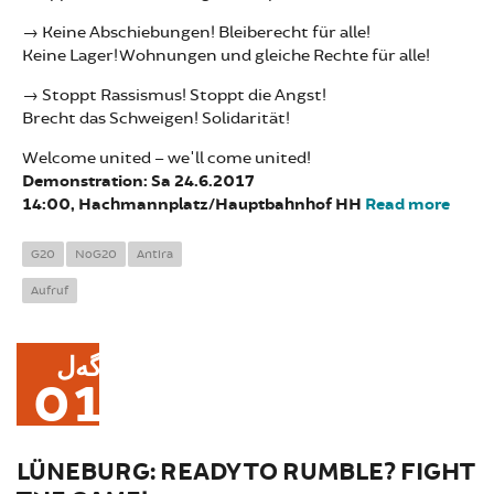
→ Keine Abschiebungen! Bleiberecht für alle!
Keine Lager! Wohnungen und gleiche Rechte für alle!
→ Stoppt Rassismus! Stoppt die Angst!
Brecht das Schweigen! Solidarität!
Welcome united – we'll come united!
Demonstration: Sa 24.6.2017
14:00, Hachmannplatz/Hauptbahnhof HH
Read more
abou
Demo
We ar
G20
NoG20
Antira
Aufruf
گەل
01
LÜNEBURG: READY TO RUMBLE? FIGHT