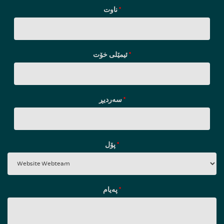
ناوت
*
ئیمێلی خۆت
*
سه‌ردیڕ
*
پۆل
*
پەیام
*