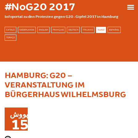
بازبدە بۆ ناوەڕۆکی سەرەکی
#NoG20 2017
Infoportal zu den Protesten gegen G20-Gipfel 2017 in Hamburg
CATALÀ
NEDERLANDS
ENGLISH
FRANÇAIS
DEUTSCH
ITALIANO
KURDÎ
ESPAÑOL
TÜRKÇE
HAMBURG: G20 –
VERANSTALTUNG IM
BÜRGERHAUS WILHELMSBURG
پووش
15