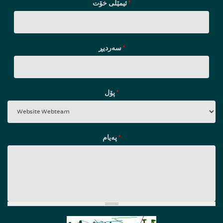
ئیمێلی خۆت
*
سه‌ردیڕ
*
پۆل
*
پەیام
*