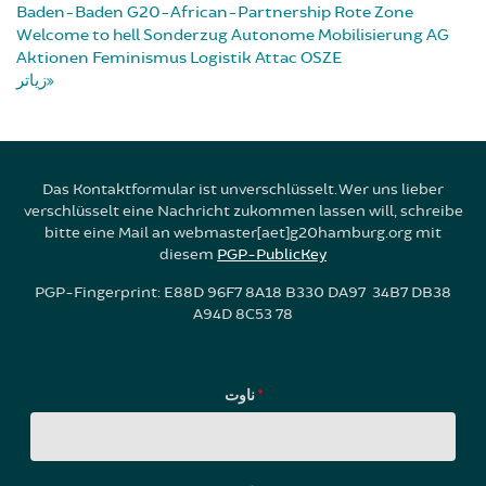
Baden-Baden
G20-African-Partnership
Rote Zone
Welcome to hell
Sonderzug
Autonome Mobilisierung
AG
Aktionen
Feminismus
Logistik
Attac
OSZE
زیاتر
Das Kontaktformular ist unverschlüsselt. Wer uns lieber
verschlüsselt eine Nachricht zukommen lassen will, schreibe
bitte eine Mail an webmaster[aet]g20hamburg.org mit
diesem
PGP-PublicKey
PGP-Fingerprint: E88D 96F7 8A18 B330 DA97 34B7 DB38
A94D 8C53 78
ناوت
*