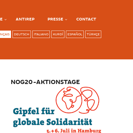
E
ANTIREP
PRESSE
CONTACT
NÇAIS
DEUTSCH
ITALIANO
KURDÎ
ESPAÑOL
TÜRKÇE
NOG20-AKTIONSTAGE