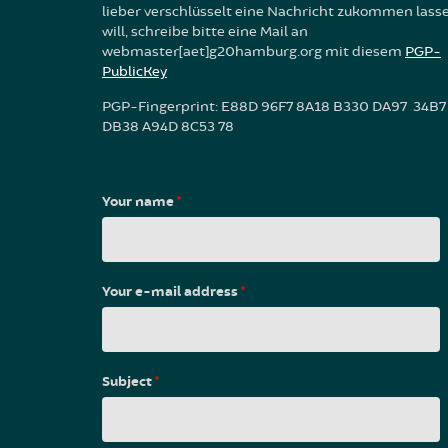
lieber verschlüsselt eine Nachricht zukommen lass
will, schreibe bitte eine Mail an
webmaster[aet]g20hamburg.org mit diesem
PGP-
PublicKey
PGP-Fingerprint: E88D 96F7 8A18 B330 DA97 34B7
DB38 A94D 8C53 78
Your name
*
Your e-mail address
*
Subject
*