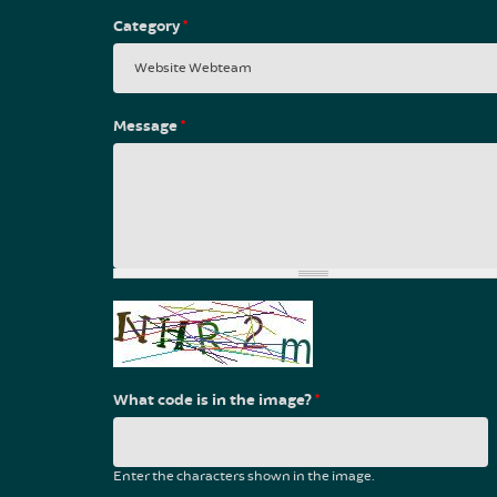
Category
*
Message
*
What code is in the image?
*
Enter the characters shown in the image.