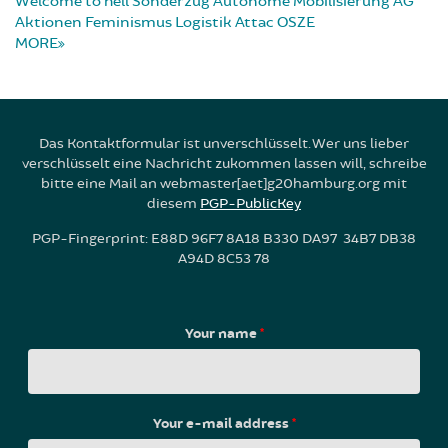
Welcome to hell
Sonderzug
Autonome Mobilisierung
AG
Aktionen
Feminismus
Logistik
Attac
OSZE
MORE
Das Kontaktformular ist unverschlüsselt. Wer uns lieber
verschlüsselt eine Nachricht zukommen lassen will, schreibe
bitte eine Mail an webmaster[aet]g20hamburg.org mit
diesem
PGP-PublicKey
PGP-Fingerprint: E88D 96F7 8A18 B330 DA97 34B7 DB38
A94D 8C53 78
Your name
*
Your e-mail address
*