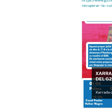
https://www.g20
recuperar-la-cui
XARRA
DEL G
Xarrada 