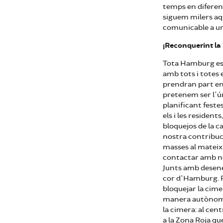
temps en diferent
siguem milers aqu
comunicable a un 
¡Reconquerint la 
Tota Hamburg esta
amb tots i totes 
prendran part en
pretenem ser l'ú
planificant feste
els i les resident
bloquejos de la c
nostra contribuci
masses al mateix 
contactar amb nos
Junts amb desene
cor d'Hamburg. Re
bloquejar la cime
manera autònoma 
la cimera: al cent
a la Zona Roja qu