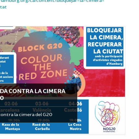
hamburg.org/ca/content/bloquejar-la-cimera-
tat
DA CONTRA LA CIMERA
20
contra la cimera del G20