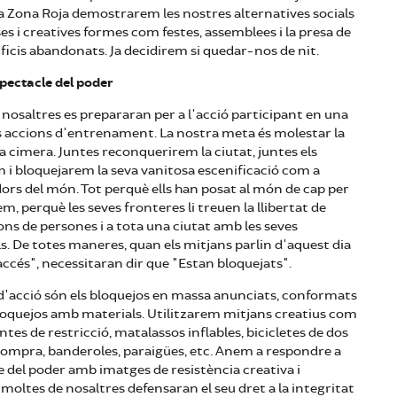
la Zona Roja demostrarem les nostres alternatives socials
ses i creatives formes com festes, assemblees i la presa de
dificis abandonats. Ja decidirem si quedar-nos de nit.
pectacle del poder
 nosaltres es prepararan per a l'acció participant en una
 accions d'entrenament. La nostra meta és molestar la
 cimera. Juntes reconquerirem la ciutat, juntes els
 i bloquejarem la seva vanitosa escenificació com a
ors del món. Tot perquè ells han posat al món de cap per
em, perquè les seves fronteres li treuen la llibertat de
ns de persones i a tota una ciutat amb les seves
ls. De totes maneres, quan els mitjans parlin d'aquest dia
'accés", necessitaran dir que "Estan bloquejats".
d'acció són els bloquejos en massa anunciats, conformats
loquejos amb materials. Utilitzarem mitjans creatius com
ntes de restricció, matalassos inflables, bicicletes de dos
 compra, banderoles, paraigües, etc. Anem a respondre a
 del poder amb imatges de resistència creativa i
i moltes de nosaltres defensaran el seu dret a la integritat