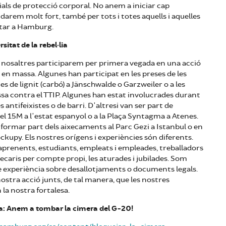
als de protecció corporal. No anem a iniciar cap
darem molt fort, també per tots i totes aquells i aquelles
star a Hamburg.
rsitat de la rebel·lia
e nosaltres participarem per primera vegada en una acció
en massa. Algunes han participat en les preses de les
es de lignit (carbó) a Jänschwalde o Garzweiler o a les
sa contra el TTIP. Algunes han estat involucrades durant
s antifeixistes o de barri. D'altresi van ser part de
 15M a l'estat espanyol o a la Plaça Syntagma a Atenes.
formar part dels aixecaments al Parc Gezi a Istanbul o en
ockupy. Els nostres orígens i experiències són diferents.
aprenents, estudiants, empleats i empleades, treballadors
recaris per compte propi, les aturades i jubilades. Som
 experiència sobre desallotjaments o documents legals.
nostra acció junts, de tal manera, que les nostres
 la nostra fortalesa.
: Anem a tombar la cimera del G-20!