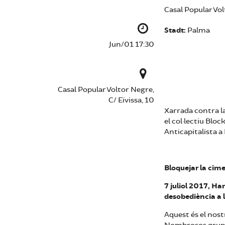
Casal Popular Vol
Stadt:
Palma
Jun/01 17:30
Casal Popular Voltor Negre,
C/ Eïvissa, 10
Xarrada contra l
el col·lectiu Blo
Anticapitalista a
Bloquejar la cime
7 juliol 2017, Ha
desobediència a 
Aquest és el nost