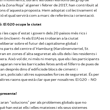
i moviments, durant les dues reunions del grup de
a la Zona Roja" al gener i febrer de 2017, han contribuït al
sions d'aquesta proposta. Hem adoptat col·lectivament el
ió el qual servirà com a marc de referència i orientació.
ó: El G20 ocupa la ciutat
 els i les caps d'estat i govern dels 20 països més rics i
 (incloent-hi els EUA) es trobaran a la ciutat
iberar sobre el futur del capitalisme global i
ns parts del centre d'Hamburg (Karolinenviertel, St.
ran en zones d'alta seguretat als ulls dels i les residents i
era. Això vol dir, ni més ni menys, que els i les participants
agaran rere les barricades fetes amb el filferro de pues de
an després dins d'edificisde blocs de ciment i
ars, policials i altres suposades forces de seguretat. És per
 altres raons que està clar que per nosaltres: El G20 - NO
epresenta!
entaran "solucions" per als problemes globals que no
è han estat ells i elles mateixes i els seus sistemes