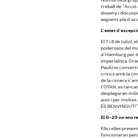
Nombrosos grups 
treball de "Acció 
disseny i discus
següent pla d'acc
L'estat d'excepci
El 7 i 8 de Juliol,
poderosos del món
d'Hamburg per del
imperialista. Gra
Pauli) es converti
critics amb la cim
de la cimera s'am
l'OTAN, es tancar
desplegaran milit
això i per moltes
ÉS BENVINGUT!"
El G-20 no ens r
Ells i elles pres
funcionaran perqu