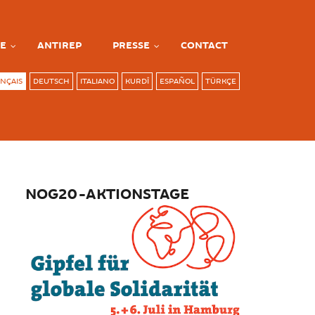
E
ANTIREP
PRESSE
CONTACT
NÇAIS
DEUTSCH
ITALIANO
KURDÎ
ESPAÑOL
TÜRKÇE
NOG20-AKTIONSTAGE