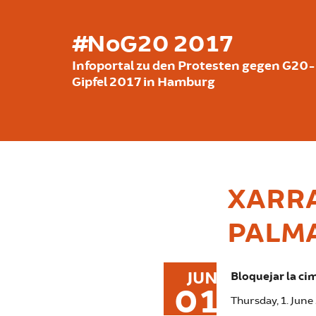
Skip to main content
#NoG20 2017
Infoportal zu den Protesten gegen G20-
Gipfel 2017 in Hamburg
XARRA
PALM
JUN
Bloquejar la cim
01
Thursday, 1. June