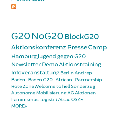
G20
NoG20
BlockG20
Aktionskonferenz
Presse
Camp
Hamburg
Jugend gegen G20
Newsletter
Demo
Aktionstraining
Infoveranstaltung
Berlin
Antirep
Baden-Baden
G20-African-Partnership
Rote Zone
Welcome to hell
Sonderzug
Autonome Mobilisierung
AG Aktionen
Feminismus
Logistik
Attac
OSZE
MORE