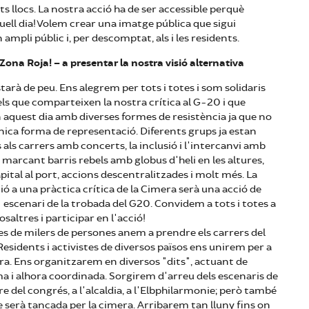
s llocs. La nostra acció ha de ser accessible perquè
ell dia! Volem crear una imatge pública que sigui
ampli públic i, per descomptat, als i les residents.
Zona Roja! – a presentar la nostra visió alternativa
rà de peu. Ens alegrem per tots i totes i som solidaris
els que comparteixen la nostra crítica al G-20 i que
 aquest dia amb diverses formes de resistència ja que no
nica forma de representació. Diferents grups ja estan
s als carrers amb concerts, la inclusió i l'intercanvi amb
s, marcant barris rebels amb globus d'heli en les altures,
apital al port, accions descentralitzades i molt més. La
ó a una pràctica crítica de la Cimera serà una acció de
escenari de la trobada del G20. Convidem a tots i totes a
altres i participar en l'acció!
s de milers de persones anem a prendre els carrers del
sidents i activistes de diversos països ens unirem per a
ra. Ens organitzarem en diversos "dits", actuant de
i alhora coordinada. Sorgirem d'arreu dels escenaris de
re del congrés, a l'alcaldia, a l'Elbphilarmonie; però també
e serà tancada per la cimera. Arribarem tan lluny fins on