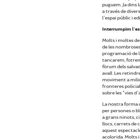
puguem. Ja dins 
a través de diver
l'espai públic i e
Interrumpim l'es
Molts i moltes de
de les nombroses
programació de la
tancarem, fotrem
fòrum dels salvad
avall. Les retindr
moviment a milio
fronteres policia
sobre les "vies d
La nostra forma 
per persones o b
a grans ninots, ci
llocs, carrets de
aquest espectacle
acolorida. Molts 