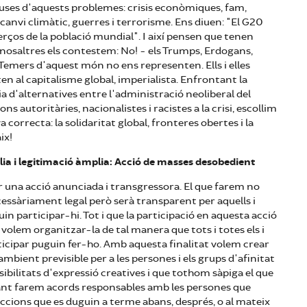
uses d'aquests problemes: crisis econòmiques, fam,
canvi climàtic, guerres i terrorisme. Ens diuen: "El G20
rços de la població mundial". I així pensen que tenen
 nosaltres els contestem: No! - els Trumps, Erdogans,
 Temers d'aquest món no ens representen. Ells i elles
 al capitalisme global, imperialista. Enfrontant la
 d'alternatives entre l'administració neoliberal del
ions autoritàries, nacionalistes i racistes a la crisi, escollim
a correcta: la solidaritat global, fronteres obertes i la
ix!
lia i legitimació àmplia: Acció de masses desobedient
 una acció anunciada i transgressora. El que farem no
essàriament legal però serà transparent per aquells i
uin participar-hi. Tot i que la participació en aquesta acció
volem organitzar-la de tal manera que tots i totes els i
ticipar puguin fer-ho. Amb aquesta finalitat volem crear
ambient previsible per a les persones i els grups d'afinitat
sibilitats d'expressió creatives i que tothom sàpiga el que
tant farem acords responsables amb les persones que
ccions que es duguin a terme abans, després, o al mateix