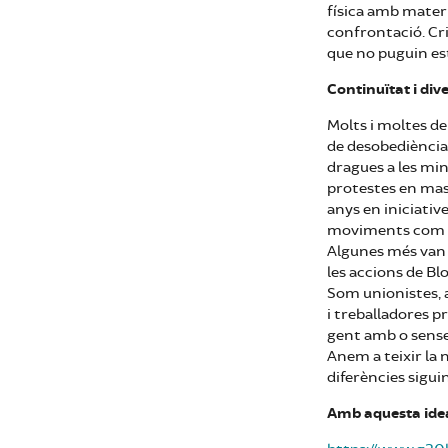
física amb materi
confrontació. Cri
que no puguin e
Continuïtat i dive
Molts i moltes d
de desobediència 
dragues a les min
protestes en mas
anys en iniciative
moviments com el
Algunes més van 
les accions de Bl
Som unionistes, 
i treballadores p
gent amb o sense
Anem a teixir la 
diferències siguin
Amb aquesta idea