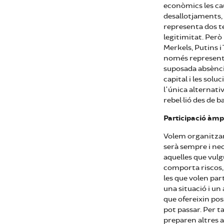
econòmics les ca
desallotjaments, 
representa dos te
legitimitat. Però
Merkels, Putins i
només representen
suposada absència
capital i les soluc
l'única alternativ
rebel·lió des de ba
Participació àmp
Volem organitzar
serà sempre i nec
aquelles que vulg
comporta riscos, 
les que volen par
una situació i un 
que ofereixin pos
pot passar. Per 
preparen altres a