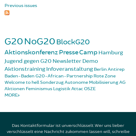
Previous issues
G20
NoG20
BlockG20
Aktionskonferenz
Presse
Camp
Hamburg
Jugend gegen G20
Newsletter
Demo
Aktionstraining
Infoveranstaltung
Berlin
Antirep
Baden-Baden
G20-African-Partnership
Rote Zone
Welcome to hell
Sonderzug
Autonome Mobilisierung
AG
Aktionen
Feminismus
Logistik
Attac
OSZE
MORE
Das Kontaktformular ist unverschlüsselt. Wer uns lieber
verschlüsselt eine Nachricht zukommen lassen will, schreibe