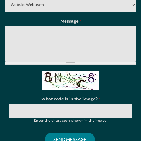
Message
*
What code is in the image?
*
Enter the characters shown in the image.