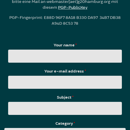
bitte eine Mail an webmaster[aet]g20hamburg.org mit
diesem
PGP-PublicKey
PGP-Fingerprint: E88D 96F7 8A18 B330 DA97 34B7 DB38
A94D 8C53 78
Your name
*
Your e-mail address
*
Subject
*
Category
*