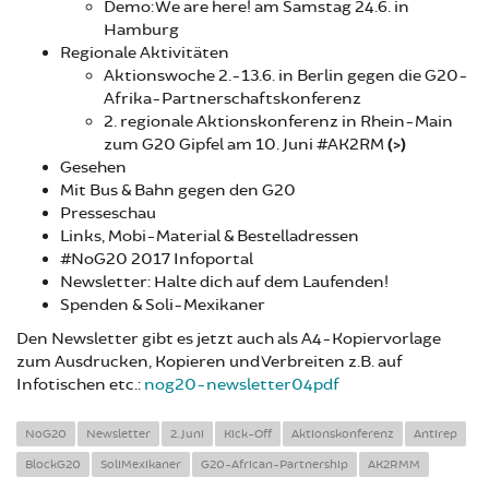
Demo: We are here! am Samstag 24.6. in
Hamburg
Regionale Aktivitäten
Aktionswoche 2.-13.6. in Berlin gegen die G20-
Afrika-Partnerschaftskonferenz
2. regionale Aktionskonferenz in Rhein-Main
zum G20 Gipfel am 10. Juni #AK2RM
(>)
Gesehen
Mit Bus & Bahn gegen den G20
Presseschau
Links, Mobi-Material & Bestelladressen
#NoG20 2017 Infoportal
Newsletter: Halte dich auf dem Laufenden!
Spenden & Soli-Mexikaner
Den Newsletter gibt es jetzt auch als A4-Kopiervorlage
zum Ausdrucken, Kopieren und Verbreiten z.B. auf
Infotischen etc.:
nog20-newsletter04pdf
NoG20
Newsletter
2. Juni
Kick-Off
Aktionskonferenz
Antirep
BlockG20
SoliMexikaner
G20-African-Partnership
AK2RMM