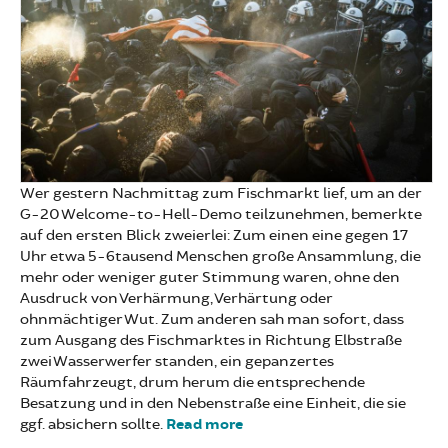
Wer gestern Nachmittag zum Fischmarkt lief, um an der
G-20 Welcome-to-Hell-Demo teilzunehmen, bemerkte
auf den ersten Blick zweierlei: Zum einen eine gegen 17
Uhr etwa 5-6tausend Menschen große Ansammlung, die
mehr oder weniger guter Stimmung waren, ohne den
Ausdruck von Verhärmung, Verhärtung oder
ohnmächtiger Wut. Zum anderen sah man sofort, dass
zum Ausgang des Fischmarktes in Richtung Elbstraße
zwei Wasserwerfer standen, ein gepanzertes
Räumfahrzeugt, drum herum die entsprechende
Besatzung und in den Nebenstraße eine Einheit, die sie
ggf. absichern sollte.
Read more
about Zu den Vorfällen
anlässlich der Welcome-