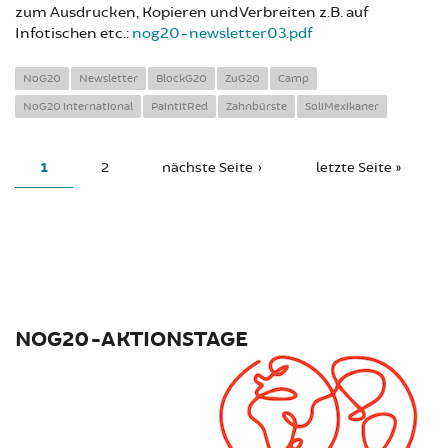
zum Ausdrucken, Kopieren und Verbreiten z.B. auf
Infotischen etc.:
nog20-newsletter03.pdf
NoG20
Newsletter
BlockG20
ZuG20
Camp
NoG20 international
PaintitRed
Zahnbürste
SoliMexikaner
PAGES
1
2
nächste Seite ›
letzte Seite »
NOG20-AKTIONSTAGE