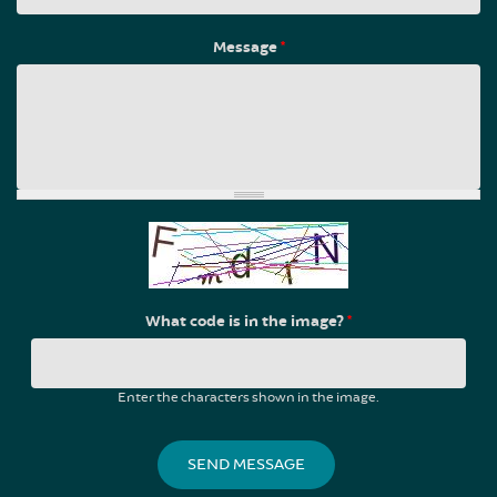
Message
*
What code is in the image?
*
Enter the characters shown in the image.