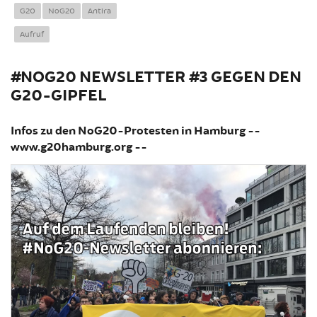
We ar
G20
NoG20
Antira
Aufruf
#NOG20 NEWSLETTER #3 GEGEN DEN
G20-GIPFEL
Infos zu den NoG20-Protesten in Hamburg --
www.g20hamburg.org --