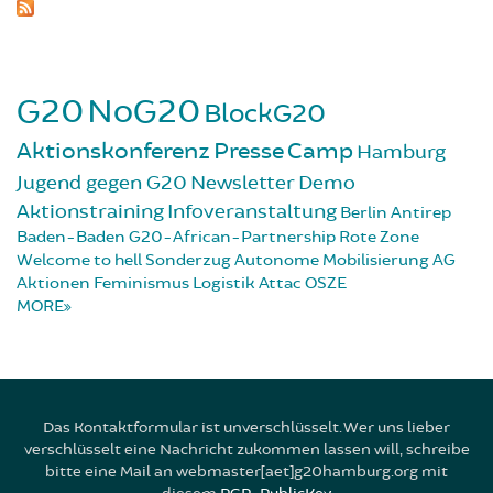
G20
NoG20
BlockG20
Aktionskonferenz
Presse
Camp
Hamburg
Jugend gegen G20
Newsletter
Demo
Aktionstraining
Infoveranstaltung
Berlin
Antirep
Baden-Baden
G20-African-Partnership
Rote Zone
Welcome to hell
Sonderzug
Autonome Mobilisierung
AG
Aktionen
Feminismus
Logistik
Attac
OSZE
MORE
Das Kontaktformular ist unverschlüsselt. Wer uns lieber
verschlüsselt eine Nachricht zukommen lassen will, schreibe
bitte eine Mail an webmaster[aet]g20hamburg.org mit