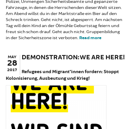
Polizei, Unmengen Sicherheitsbeamte und gepanzerte
Fahrzeuge, in denen die Herrschenden dieser Welt sitzen.
Am Abend willst du in der Marktstraße ein Bier auf den
Schreck trinken. Geht nicht, ist abgesperrt. Am nächsten
Tag will dein Kind an der Ölmühle Geburtstag feiern und
freut sich schon drauf. Geht auch nicht. Gruppenbildung
in der Sicherheitszone ist verboten.
Read more
about
HAMBURG,
ST. PAULI:
DEMONSTRATION: WE ARE HERE!
G20,
MAY
28
HEISSER
SOMMER?
2017
Refugees und Migrant*innen fordern: Stoppt
Kolonisierung, Ausbeutung und Krieg!