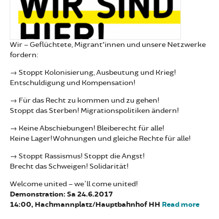
Wir – Geflüchtete, Migrant*innen und unsere Netzwerke
fordern:
→ Stoppt Kolonisierung, Ausbeutung und Krieg!
Entschuldigung und Kompensation!
→ Für das Recht zu kommen und zu gehen!
Stoppt das Sterben! Migrationspolitiken ändern!
→ Keine Abschiebungen! Bleiberecht für alle!
Keine Lager! Wohnungen und gleiche Rechte für alle!
→ Stoppt Rassismus! Stoppt die Angst!
Brecht das Schweigen! Solidarität!
Welcome united – we'll come united!
Demonstration: Sa 24.6.2017
14:00, Hachmannplatz/Hauptbahnhof HH
Read more
abou
Demo