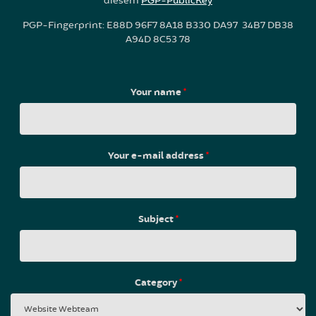
diesem
PGP-PublicKey
PGP-Fingerprint: E88D 96F7 8A18 B330 DA97 34B7 DB38
A94D 8C53 78
Your name
*
Your e-mail address
*
Subject
*
Category
*