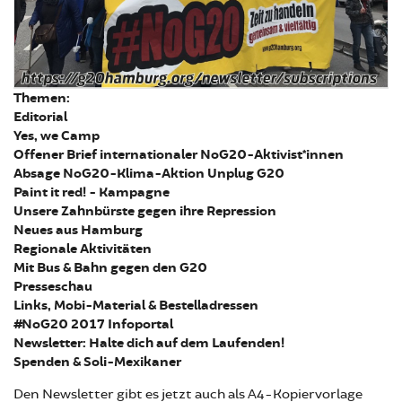
Themen:
Editorial
Yes, we Camp
Offener Brief internationaler NoG20-Aktivist*innen
Absage NoG20-Klima-Aktion Unplug G20
Paint it red! - Kampagne
Unsere Zahnbürste gegen ihre Repression
Neues aus Hamburg
Regionale Aktivitäten
Mit Bus & Bahn gegen den G20
Presseschau
Links, Mobi-Material & Bestelladressen
#NoG20 2017 Infoportal
Newsletter: Halte dich auf dem Laufenden!
Spenden & Soli-Mexikaner
Den Newsletter gibt es jetzt auch als A4-Kopiervorlage