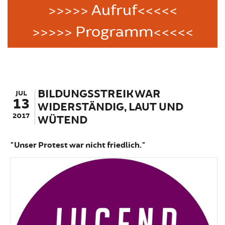
>>>>> Aufruf<<<<<
>>>>> Programm<<<<<
BILDUNGSSTREIK WAR
JUL
13
WIDERSTÄNDIG, LAUT UND
2017
WÜTEND
"Unser Protest war nicht friedlich."