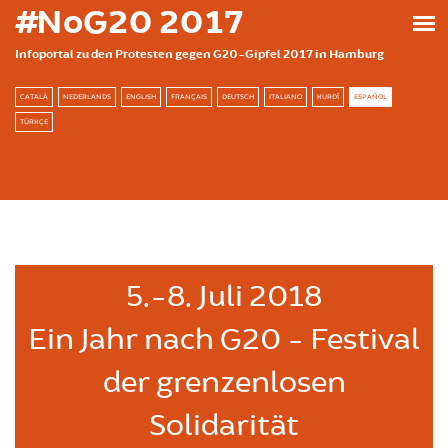
Skip to main content
#NoG20 2017
Infoportal zu den Protesten gegen G20-Gipfel 2017 in Hamburg
CATALÀ
NEDERLANDS
ENGLISH
FRANÇAIS
DEUTSCH
ITALIANO
KURDÎ
ESPAÑOL
TÜRKÇE
5.-8. Juli 2018
Ein Jahr nach G20 - Festival
der grenzenlosen
Solidarität