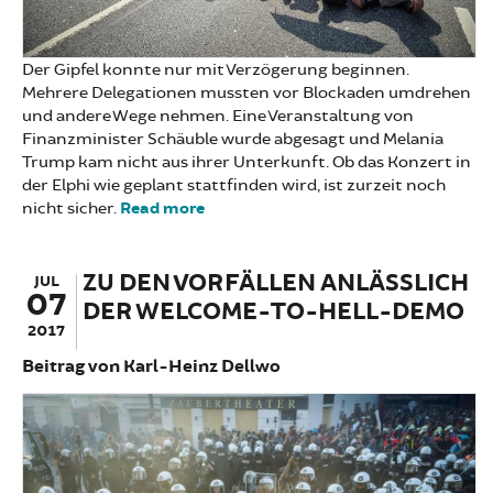
Der Gipfel konnte nur mit Verzögerung beginnen.
Mehrere Delegationen mussten vor Blockaden umdrehen
und andere Wege nehmen. Eine Veranstaltung von
Finanzminister Schäuble wurde abgesagt und Melania
Trump kam nicht aus ihrer Unterkunft. Ob das Konzert in
der Elphi wie geplant stattfinden wird, ist zurzeit noch
nicht sicher.
Read more
about BlockG20: Nach uns der
Regenbogen
ZU DEN VORFÄLLEN ANLÄSSLICH
JUL
07
DER WELCOME-TO-HELL-DEMO
2017
Beitrag von Karl-Heinz Dellwo