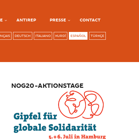
E
ANTIREP
PRESSE
CONTACT
NÇAIS
DEUTSCH
ITALIANO
KURDÎ
ESPAÑOL
TÜRKÇE
NOG20-AKTIONSTAGE