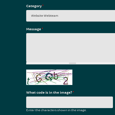
Category
*
Message
*
What code is in the image?
*
Enter the characters shown in the image.