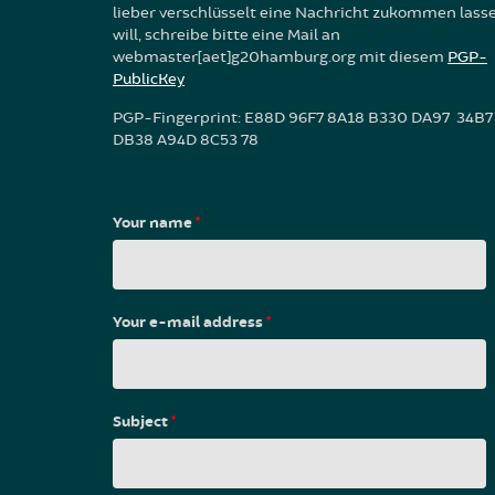
lieber verschlüsselt eine Nachricht zukommen lass
will, schreibe bitte eine Mail an
webmaster[aet]g20hamburg.org mit diesem
PGP-
PublicKey
PGP-Fingerprint: E88D 96F7 8A18 B330 DA97 34B7
DB38 A94D 8C53 78
Your name
*
Your e-mail address
*
Subject
*