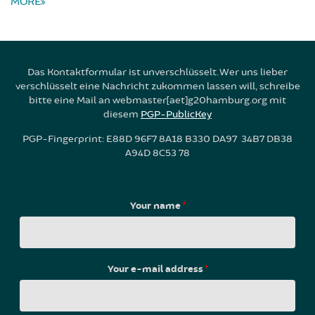
MORE
Das Kontaktformular ist unverschlüsselt. Wer uns lieber
verschlüsselt eine Nachricht zukommen lassen will, schreibe
bitte eine Mail an webmaster[aet]g20hamburg.org mit
diesem
PGP-PublicKey
PGP-Fingerprint: E88D 96F7 8A18 B330 DA97 34B7 DB38
A94D 8C53 78
Your name
*
Your e-mail address
*