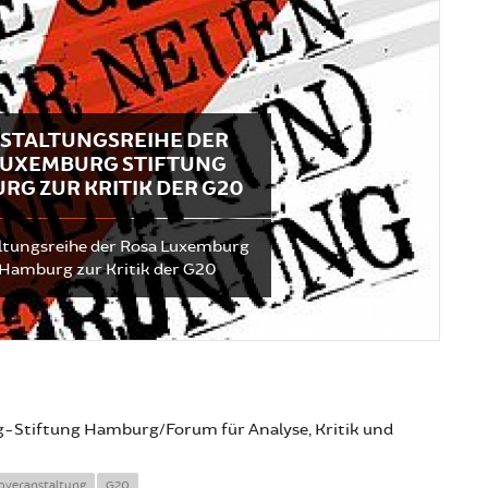
STALTUNGSREIHE DER
LUXEMBURG STIFTUNG
RG ZUR KRITIK DER G20
ltungsreihe der Rosa Luxemburg
 Hamburg zur Kritik der G20
Stiftung Hamburg/Forum für Analyse, Kritik und
foveranstaltung
G20