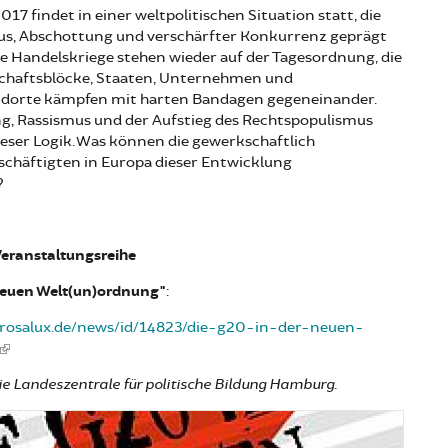
17 findet in einer weltpolitischen Situation statt, die
us, Abschottung und verschärfter Konkurrenz geprägt
ale Handelskriege stehen wieder auf der Tagesordnung, die
tschaftsblöcke, Staaten, Unternehmen und
dorte kämpfen mit harten Bandagen gegeneinander.
ng, Rassismus und der Aufstieg des Rechtspopulismus
dieser Logik. Was können die gewerkschaftlich
schäftigten in Europa dieser Entwicklung
?
eranstaltungsreihe
neuen Welt(un)ordnung"
:
.rosalux.de/news/id/14823/die-g20-in-der-neuen-
ie Landeszentrale für politische Bildung Hamburg.