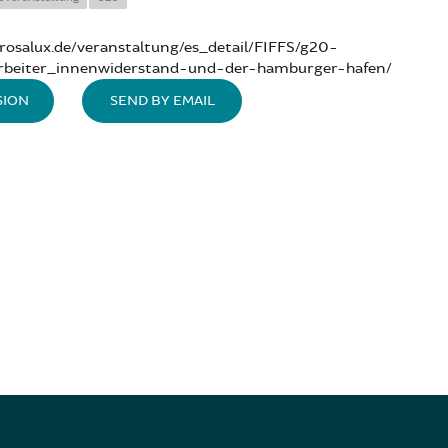
rosalux.de/veranstaltung/es_detail/FIFFS/g20-
arbeiter_innenwiderstand-und-der-hamburger-hafen/
SION
SEND BY EMAIL