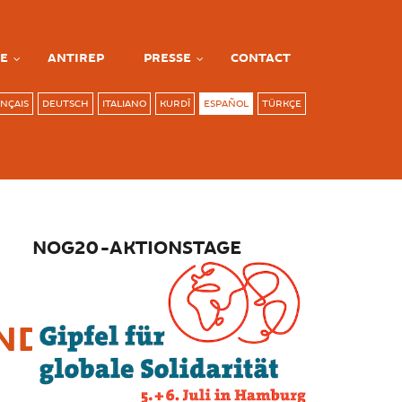
E
ANTIREP
PRESSE
CONTACT
NÇAIS
DEUTSCH
ITALIANO
KURDÎ
ESPAÑOL
TÜRKÇE
NOG20-AKTIONSTAGE
ND