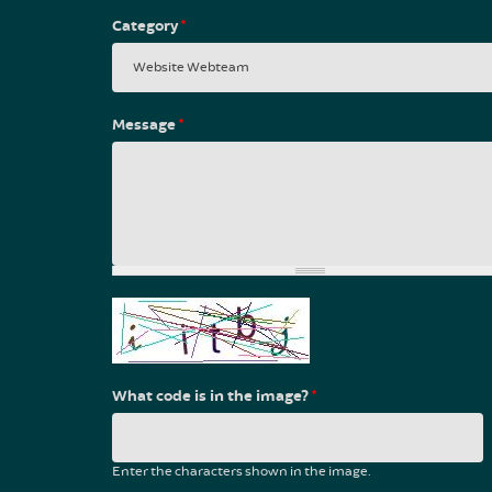
Category
*
Message
*
What code is in the image?
*
Enter the characters shown in the image.