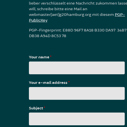
lieber verschlüsselt eine Nachricht zukommen lass
will, schreibe bitte eine Mail an
webmaster[aet]g20hamburg.org mit diesem
PGP-
PublicKey
PGP-Fingerprint: E88D 96F7 8A18 B330 DA97 34B7
DB38 A94D 8C53 78
Your name
*
Your e-mail address
*
Subject
*