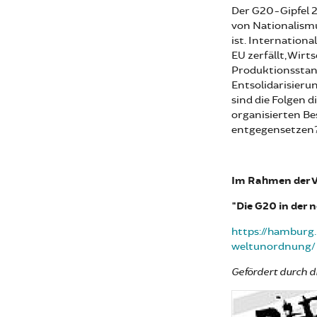
Der G20-Gipfel 20
von Nationalism
ist. Internation
EU zerfällt, Wir
Produktionsstan
Entsolidarisieru
sind die Folgen 
organisierten Be
entgegensetzen
Im Rahmen der V
"Die G20 in der 
https://hamburg
weltunordnung/
Gefördert durch d