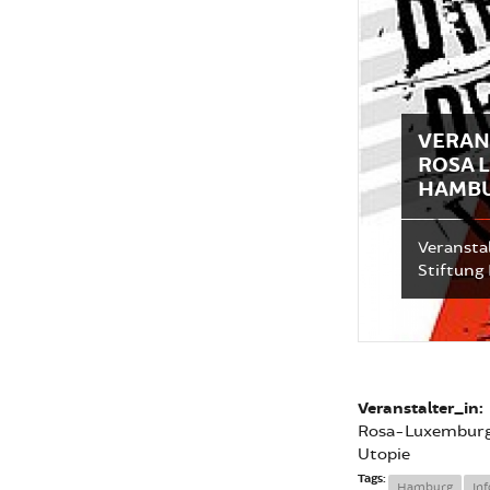
VERAN
ROSA 
HAMBU
Veransta
Stiftung
Veranstalter_in:
Rosa-Luxemburg-
Utopie
Tags:
Hamburg
In