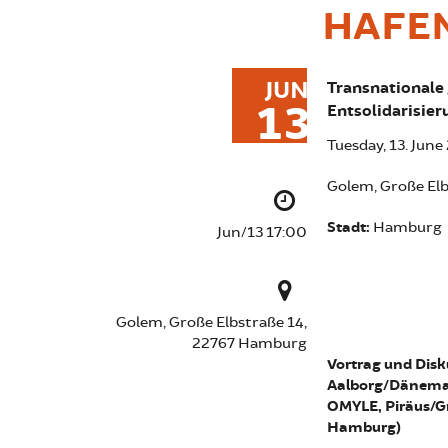
HAFE
JUN
Transnationale 
13
Entsolidarisier
Tuesday, 13. June
Golem, Große El
Stadt:
Hamburg
Jun/13 17:00
Golem, Große Elbstraße 14,
22767 Hamburg
Vortrag und Disk
Aalborg/Dänemar
OMYLE, Piräus/G
Hamburg)