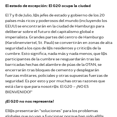
El estado de excepción: El G20 ocupa la ciudad
El 7 y 8 de Julio, l@s jefes de estado y gobierno de los 20
países más ricos y poderosos del mundo (incluyendo los
EEUU) se encontrarán en la ciudad de Hamburgo para
deliberar sobre el futuro del capitalismo global e
imperialista. Grandes partes del centro de Hamburgo
(Karolinenviertel, St. Pauli) se convertirán en zonas de alta
seguridad a los ojos de l@s residentes y critic@s de la
cumbre. Esto significa, nada más y nada menos, que l@s
participantes de la cumbre se resguardarán tras las
barricadas hechas del alambre de púas de la OTAN, se
encerrarán tras bloques de cemento y desplegarán
fuerzas militares, policiales y otras supuestas fuerzas de
seguridad. Es por esto y por muchas otras razones que
está claro que para nosotr@s: El G20 – ¡NO ES
BIENVENIDO!“
¡El G20 no nos representa!
Ell@s presentarán “soluciones” para los problemas
globales que no van a funcionar porque han sido ell@s