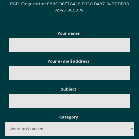
PGP-Fingerprint: E88D 96F7 8A18 B330 DA97 34B7 DB38
A94D 8C53 78
Your name
*
Your e-mail address
*
Subject
*
Category
*