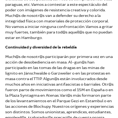
paraguas, etc. Vamos a contestar a este espectáculo del
poder con imágenes de resistencia creativa y colorida.
Much@s de nosotr@s van a defender su derecho a la
integridad física con materiales de protección corporal.
No vamos a iniciar ninguna confrontación. Vamos a gritar
muy fuertes, también para tod@s aquell@s que no puedan
estar en Hamburgo.
Continuidad y diversidad de la rebeldía
Much@s de nosotr@s participarán por primera vez en una
acción de desobediencia en masa. Al-gun@s han
participado en las tomas de las dragas en las minas de
lignito en Jänschwalde o Garzweiler o en las protestas en
masa contra el TTIP. Algun@s están involucrados desde
muchos años en iniciativas antifascistas o barriales. Otr@s
fueron parte de movimientos como el 15M en España o en
la Plaza Syntagma en Atenas. Vari@s más formaron parte
de los levantamientos en el Parque Gezi en Estambul o en
las acciones de Blockupy. Nuestros orígenes y experiencias
son distintos. Somos unionistas, aprendices, estudiantes,
emplead@s, trabajador@s precari@s de cuenta propia,