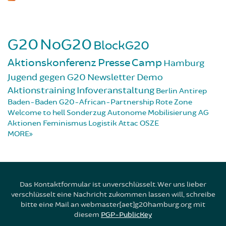
G20
NoG20
BlockG20
Aktionskonferenz
Presse
Camp
Hamburg
Jugend gegen G20
Newsletter
Demo
Aktionstraining
Infoveranstaltung
Berlin
Antirep
Baden-Baden
G20-African-Partnership
Rote Zone
Welcome to hell
Sonderzug
Autonome Mobilisierung
AG
Aktionen
Feminismus
Logistik
Attac
OSZE
MORE
Das Kontaktformular ist unverschlüsselt. Wer uns lieber
verschlüsselt eine Nachricht zukommen lassen will, schreibe
bitte eine Mail an webmaster[aet]g20hamburg.org mit
diesem
PGP-PublicKey