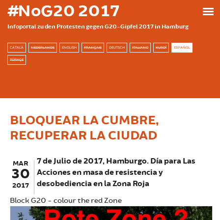
Skip to main content
#NoG20 2017
Infoportal zu den Protesten gegen G20-Gipfel 2017 in Hamburg
CATALÀ
NEDERLANDS
ENGLISH
FRANÇAIS
DEUTSCH
ITALIANO
KURDÎ
ESPAÑOL
TÜRKÇE
BLOQUEAR LA CUMBRE,
RECUPERAR LA CIUDAD
7 de Julio de 2017, Hamburgo. Día para Las
MAR
30
Acciones en masa de resistencia y
desobediencia en la Zona Roja
2017
Block G20 - colour the red Zone