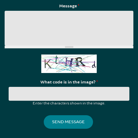
Message
*
What code is in the image?
*
Enter the characters shown in the image.