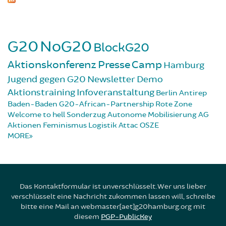
G20
NoG20
BlockG20
Aktionskonferenz
Presse
Camp
Hamburg
Jugend gegen G20
Newsletter
Demo
Aktionstraining
Infoveranstaltung
Berlin
Antirep
Baden-Baden
G20-African-Partnership
Rote Zone
Welcome to hell
Sonderzug
Autonome Mobilisierung
AG
Aktionen
Feminismus
Logistik
Attac
OSZE
MORE
Das Kontaktformular ist unverschlüsselt. Wer uns lieber
verschlüsselt eine Nachricht zukommen lassen will, schreibe
bitte eine Mail an webmaster[aet]g20hamburg.org mit
diesem
PGP-PublicKey