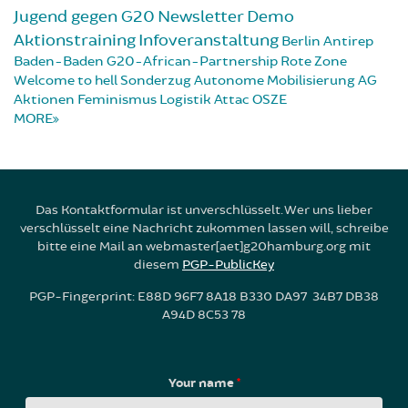
Jugend gegen G20
Newsletter
Demo
Aktionstraining
Infoveranstaltung
Berlin
Antirep
Baden-Baden
G20-African-Partnership
Rote Zone
Welcome to hell
Sonderzug
Autonome Mobilisierung
AG
Aktionen
Feminismus
Logistik
Attac
OSZE
MORE
Das Kontaktformular ist unverschlüsselt. Wer uns lieber
verschlüsselt eine Nachricht zukommen lassen will, schreibe
bitte eine Mail an webmaster[aet]g20hamburg.org mit
diesem
PGP-PublicKey
PGP-Fingerprint: E88D 96F7 8A18 B330 DA97 34B7 DB38
A94D 8C53 78
Your name
*