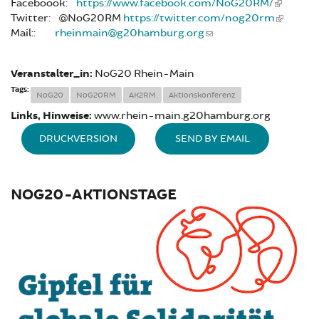
Faceboook:
https://www.facebook.com/NoG20RM/
Twitter: @NoG20RM
https://twitter.com/nog20rm
Mail::
rheinmain@g20hamburg.org
Veranstalter_in:
NoG20 Rhein-Main
Tags:
NoG20
NoG20RM
AK2RM
Aktionskonferenz
Links, Hinweise:
www.rhein-main.g20hamburg.org
DRUCKVERSION
SEND BY EMAIL
NOG20-AKTIONSTAGE