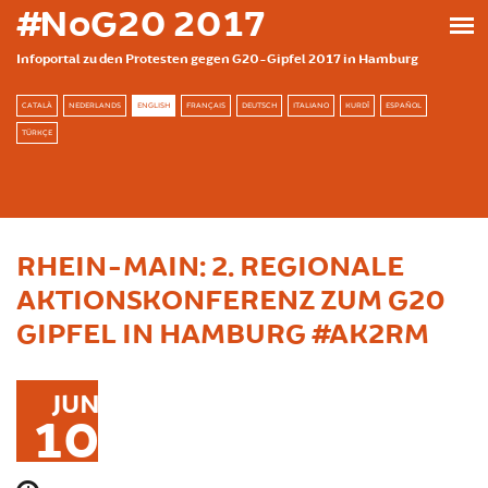
Skip to main content
#NoG20 2017
Infoportal zu den Protesten gegen G20-Gipfel 2017 in Hamburg
CATALÀ
NEDERLANDS
ENGLISH
FRANÇAIS
DEUTSCH
ITALIANO
KURDÎ
ESPAÑOL
TÜRKÇE
RHEIN-MAIN: 2. REGIONALE
AKTIONSKONFERENZ ZUM G20
GIPFEL IN HAMBURG #AK2RM
JUN
10