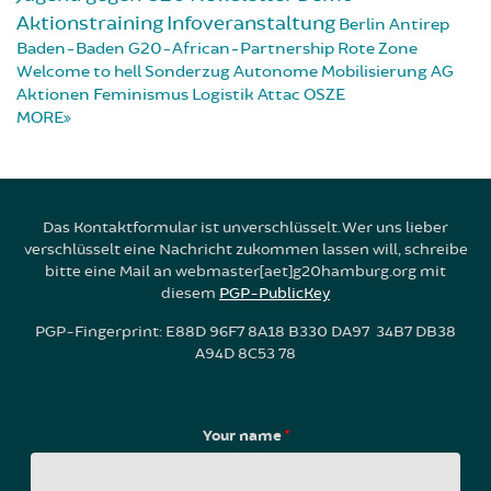
Aktionstraining
Infoveranstaltung
Berlin
Antirep
Baden-Baden
G20-African-Partnership
Rote Zone
Welcome to hell
Sonderzug
Autonome Mobilisierung
AG
Aktionen
Feminismus
Logistik
Attac
OSZE
MORE
Das Kontaktformular ist unverschlüsselt. Wer uns lieber
verschlüsselt eine Nachricht zukommen lassen will, schreibe
bitte eine Mail an webmaster[aet]g20hamburg.org mit
diesem
PGP-PublicKey
PGP-Fingerprint: E88D 96F7 8A18 B330 DA97 34B7 DB38
A94D 8C53 78
Your name
*