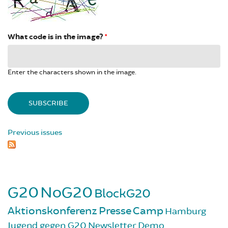
What code is in the image?
*
Enter the characters shown in the image.
Previous issues
G20
NoG20
BlockG20
Aktionskonferenz
Presse
Camp
Hamburg
Jugend gegen G20
Newsletter
Demo