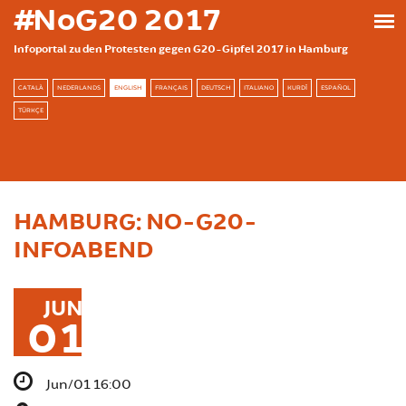
Skip to main content
#NoG20 2017
Infoportal zu den Protesten gegen G20-Gipfel 2017 in Hamburg
CATALÀ
NEDERLANDS
ENGLISH
FRANÇAIS
DEUTSCH
ITALIANO
KURDÎ
ESPAÑOL
TÜRKÇE
HAMBURG: NO-G20-
INFOABEND
JUN
01
Jun/01 16:00