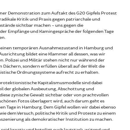
iner Demonstration zum Auftakt des G20 Gipfels Protest
radikale Kritik und Praxis gegen patriarchale und
Zustände sichtbar machen – uns gegen die
 der Empfänge und Kamingespräche der folgenden Tage
en.
t einen temporären Ausnahmezustand in Hamburg und
 Ausrichtung bildet eine Klammer all dessen, was wir
en. Polizei und Militär stehen nicht nur während der
n Dächern, sondern erfüllen überall auf der Welt die
listische Ordnungssysteme aufrecht zu erhalten.
protektionistische Kapitalismusmodelle sind dabei
il der globalen Ausbeutung, Abschottung und
diese zynische Gewalt sichtbar oder von prachtvollen
chönen Fotos überlagert wird, auch darum geht es
en Tage in Hamburg. Dem Gipfel wollen wir dabei ebenso
ie dem Versuch, politische Kritik und Proteste zu einem
Inszenierung als demokratischer Institution zu machen.
 seid kreativ und beteiligt euch lautstark, wütend und