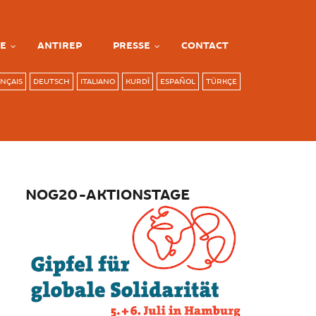
E
ANTIREP
PRESSE
CONTACT
NÇAIS
DEUTSCH
ITALIANO
KURDÎ
ESPAÑOL
TÜRKÇE
NOG20-AKTIONSTAGE