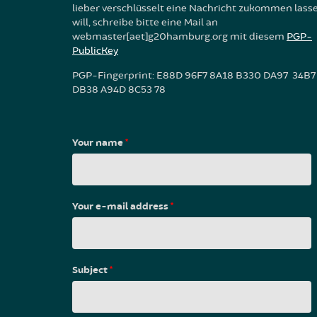
lieber verschlüsselt eine Nachricht zukommen lass
will, schreibe bitte eine Mail an
webmaster[aet]g20hamburg.org mit diesem
PGP-
PublicKey
PGP-Fingerprint: E88D 96F7 8A18 B330 DA97 34B7
DB38 A94D 8C53 78
Your name
*
Your e-mail address
*
Subject
*