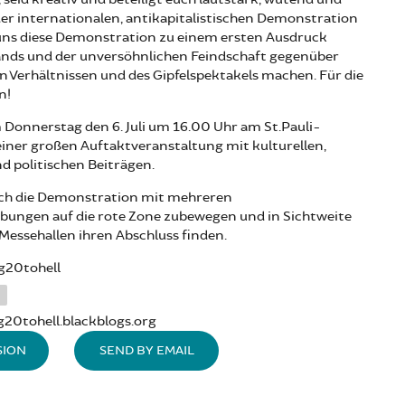
er internationalen, antikapitalistischen Demonstration
uns diese Demonstration zu einem ersten Ausdruck
ands und der unversöhnlichen Feindschaft gegenüber
 Verhältnissen und des Gipfelspektakels machen. Für die
n!
Donnerstag den 6. Juli um 16.00 Uhr am St.Pauli-
iner großen Auftaktveranstaltung mit kulturellen,
d politischen Beiträgen.
ich die Demonstration mit mehreren
ungen auf die rote Zone zubewegen und in Sichtweite
Messehallen ihren Abschluss finden.
g20tohell
g20tohell.blackblogs.org
SION
SEND BY EMAIL