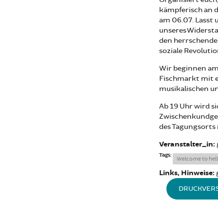
kämpferisch an d
am 06.07. Lasst 
unseres Widerst
den herrschenden
soziale Revolutio
Wir beginnen am 
Fischmarkt mit e
musikalischen un
Ab 19 Uhr wird s
Zwischenkundgeb
des Tagungsorts 
Veranstalter_in:
Tags:
Welcome to hell
Links, Hinweise:
DRUCKVER