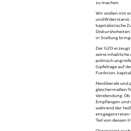
zu machen.
Wir wollen mit e
und Widerstand, 
kapitalistische 
Diskurshoheiten
in Stellung bring
Der G20 erzeug
seine inhaltliche
politisch angreif
Gipfeltage auf de
Funktion, kapita
Neoliberale und 
gleichermaßen Te
Verelendung. Ob 
Empfängen und s
während der heiß
entgegentreten w
Teil von dessen 
Organisiert euch,