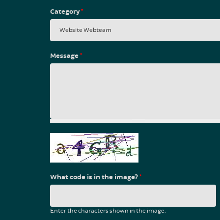
Category
*
Message
*
What code is in the image?
*
Enter the characters shown in the image.