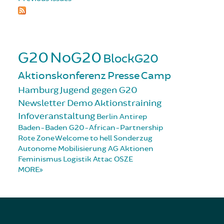
G20
NoG20
BlockG20
Aktionskonferenz
Presse
Camp
Hamburg
Jugend gegen G20
Newsletter
Demo
Aktionstraining
Infoveranstaltung
Berlin
Antirep
Baden-Baden
G20-African-Partnership
Rote Zone
Welcome to hell
Sonderzug
Autonome Mobilisierung
AG Aktionen
Feminismus
Logistik
Attac
OSZE
MORE