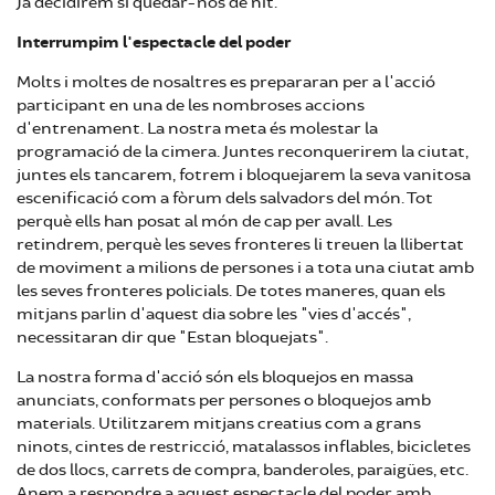
Ja decidirem si quedar-nos de nit.
Interrumpim l'espectacle del poder
Molts i moltes de nosaltres es prepararan per a l'acció
participant en una de les nombroses accions
d'entrenament. La nostra meta és molestar la
programació de la cimera. Juntes reconquerirem la ciutat,
juntes els tancarem, fotrem i bloquejarem la seva vanitosa
escenificació com a fòrum dels salvadors del món. Tot
perquè ells han posat al món de cap per avall. Les
retindrem, perquè les seves fronteres li treuen la llibertat
de moviment a milions de persones i a tota una ciutat amb
les seves fronteres policials. De totes maneres, quan els
mitjans parlin d'aquest dia sobre les "vies d'accés",
necessitaran dir que "Estan bloquejats".
La nostra forma d'acció són els bloquejos en massa
anunciats, conformats per persones o bloquejos amb
materials. Utilitzarem mitjans creatius com a grans
ninots, cintes de restricció, matalassos inflables, bicicletes
de dos llocs, carrets de compra, banderoles, paraigües, etc.
Anem a respondre a aquest espectacle del poder amb