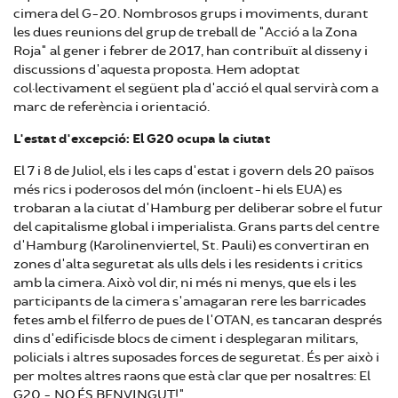
cimera del G-20. Nombrosos grups i moviments, durant
les dues reunions del grup de treball de "Acció a la Zona
Roja" al gener i febrer de 2017, han contribuït al disseny i
discussions d'aquesta proposta. Hem adoptat
col·lectivament el següent pla d'acció el qual servirà com a
marc de referència i orientació.
L'estat d'excepció: El G20 ocupa la ciutat
El 7 i 8 de Juliol, els i les caps d'estat i govern dels 20 països
més rics i poderosos del món (incloent-hi els EUA) es
trobaran a la ciutat d'Hamburg per deliberar sobre el futur
del capitalisme global i imperialista. Grans parts del centre
d'Hamburg (Karolinenviertel, St. Pauli) es convertiran en
zones d'alta seguretat als ulls dels i les residents i critics
amb la cimera. Això vol dir, ni més ni menys, que els i les
participants de la cimera s'amagaran rere les barricades
fetes amb el filferro de pues de l'OTAN, es tancaran després
dins d'edificisde blocs de ciment i desplegaran militars,
policials i altres suposades forces de seguretat. És per això i
per moltes altres raons que està clar que per nosaltres: El
G20 - NO ÉS BENVINGUT!"