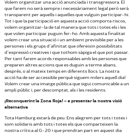
Volem organitzar una acció anunciada i transgressora. El
que farem no serà sempre i necessàriament legal però serà
transparent per aquells i aquelles que vulguin participar-hi.
Tot i que la participació en aquesta acció comporta riscos,
volem organitzar-la de tal manera que tots i totes els i les
que volen participar puguin fer-ho. Amb aquesta finalitat
volem crear una situació i un ambient previsible per a les
persones i els grups d'afinitat que ofereixin possibilitats
d'expressió creatives i que tothom sàpiga el que pot passar.
Per tant farem acords responsables amb les persones que
preparen altres accions que es duguin a terme abans,
després, o al mateix temps en diferents llocs. La nostra
acció ha de ser accessible perquè siguem milers aquell dia!
Volem crear una imatge pública que sigui comunicable a un
ampli públic i, per descomptat, als i les residents.
¡Reconquerint la Zona Roja! – a presentar la nostra visió
alternativa
Tota Hamburg estarà de peu. Ens alegrem per tots i totes i
som solidaris amb tots i totes els que comparteixen la
nostra crítica al G-20 i que prendran part en aquest dia