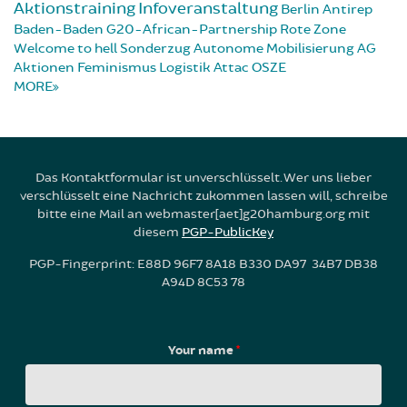
Aktionstraining
Infoveranstaltung
Berlin
Antirep
Baden-Baden
G20-African-Partnership
Rote Zone
Welcome to hell
Sonderzug
Autonome Mobilisierung
AG
Aktionen
Feminismus
Logistik
Attac
OSZE
MORE
Das Kontaktformular ist unverschlüsselt. Wer uns lieber
verschlüsselt eine Nachricht zukommen lassen will, schreibe
bitte eine Mail an webmaster[aet]g20hamburg.org mit
diesem
PGP-PublicKey
PGP-Fingerprint: E88D 96F7 8A18 B330 DA97 34B7 DB38
A94D 8C53 78
Your name
*