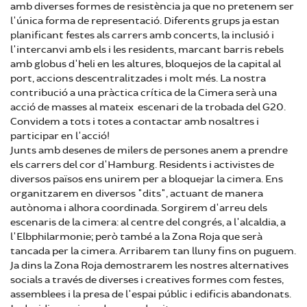
amb diverses formes de resistència ja que no pretenem ser
l'única forma de representació. Diferents grups ja estan
planificant festes als carrers amb concerts, la inclusió i
l'intercanvi amb els i les residents, marcant barris rebels
amb globus d'heli en les altures, bloquejos de la capital al
port, accions descentralitzades i molt més. La nostra
contribució a una pràctica crítica de la Cimera serà una
acció de masses al mateix escenari de la trobada del G20.
Convidem a tots i totes a contactar amb nosaltres i
participar en l'acció!
Junts amb desenes de milers de persones anem a prendre
els carrers del cor d'Hamburg. Residents i activistes de
diversos països ens unirem per a bloquejar la cimera. Ens
organitzarem en diversos "dits", actuant de manera
autònoma i alhora coordinada. Sorgirem d'arreu dels
escenaris de la cimera: al centre del congrés, a l'alcaldia, a
l'Elbphilarmonie; però també a la Zona Roja que serà
tancada per la cimera. Arribarem tan lluny fins on puguem.
Ja dins la Zona Roja demostrarem les nostres alternatives
socials a través de diverses i creatives formes com festes,
assemblees i la presa de l'espai públic i edificis abandonats.