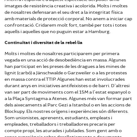
imatges de resistència creativa i acolorida. Molts i moltes
de nosaltres defensaran el seu dret a la integritat física
amb materials de protecció corporal. No anem a iniciar cap
confrontació. Cridarem molt fort, també per tots i totes
aquells i aquelles que no puguin estar a Hamburg.
Continuïtat i diversitat de la rebel·lia
Molts i moltes de nosaltres participarem per primera
vegada en una acció de desobediència en massa. Algunes
han participat en les preses de les dragues a les mines de
lignit (carbó) a Jänschwalde o Garzweiler o a les protestes
en massa contra el TTIP. Algunes han estat involucrades
durant anys en iniciatives antifeixistes o de barri. D'altresi
van ser part de moviments com el 15M a l'estat espanyol o
a la Plaça Syntagma a Atenes. Algunes més van formar part
dels aixecaments al Parc Gezi a Istanbul o en les accions de
Blockupy. Els nostres orígens i experiències són diferents.
Som unionistes, aprenents, estudiants, empleats i
empleades, treballadors i treballadores precaris per
compte propi, les aturades i jubilades. Som gent amb o