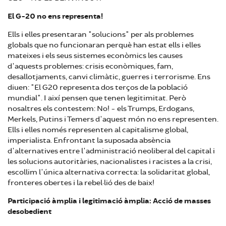
El G-20 no ens representa!
Ells i elles presentaran "solucions" per als problemes
globals que no funcionaran perquè han estat ells i elles
mateixes i els seus sistemes econòmics les causes
d'aquests problemes: crisis econòmiques, fam,
desallotjaments, canvi climàtic, guerres i terrorisme. Ens
diuen: "El G20 representa dos terços de la població
mundial". I així pensen que tenen legitimitat. Però
nosaltres els contestem: No! - els Trumps, Erdogans,
Merkels, Putins i Temers d'aquest món no ens representen.
Ells i elles només representen al capitalisme global,
imperialista. Enfrontant la suposada absència
d'alternatives entre l'administració neoliberal del capital i
les solucions autoritàries, nacionalistes i racistes a la crisi,
escollim l'única alternativa correcta: la solidaritat global,
fronteres obertes i la rebel·lió des de baix!
Participació àmplia i legitimació àmplia: Acció de masses
desobedient