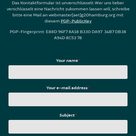
Das Kontaktformular ist unverschlüsselt. Wer uns lieber
verschlüsselt eine Nachricht zukommen lassen will, schreibe
bitte eine Mail an webmaster[aet]g20hamburg.org mit
diesem
PGP-PublicKey
PGP-Fingerprint: E88D 96F7 8A18 B330 DA97 34B7 DB38
A94D 8C53 78
Your name
*
Your e-mail address
*
Subject
*