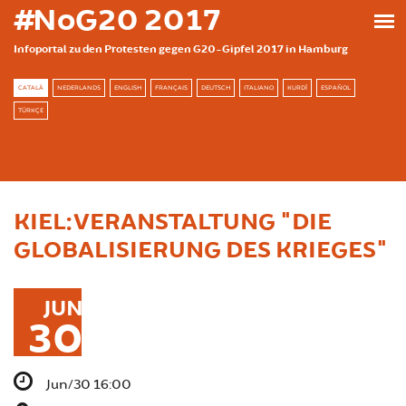
Skip to main content
#NoG20 2017
Infoportal zu den Protesten gegen G20-Gipfel 2017 in Hamburg
CATALÀ
NEDERLANDS
ENGLISH
FRANÇAIS
DEUTSCH
ITALIANO
KURDÎ
ESPAÑOL
TÜRKÇE
KIEL: VERANSTALTUNG "DIE
GLOBALISIERUNG DES KRIEGES"
JUN
30
Jun/30 16:00