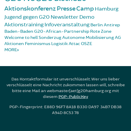
Aktionskonferenz
Presse
Camp
Hamburg
Jugend gegen G20
Newsletter
Demo
Aktionstraining
Infoveranstaltung
Berlin
Antirep
Baden-Baden
G20-African-Partnership
Rote Zone
Welcome to hell
Sonderzug
Autonome Mobilisierung
AG
Aktionen
Feminismus
Logistik
Attac
OSZE
MORE
Das Kontaktformular ist unverschlüsselt. Wer uns lieber
verschlüsselt eine Nachricht zukommen lassen will, schreibe
bitte eine Mail an webmaster[aet]g20hamburg.org mit
diesem
PGP-PublicKey
PGP-Fingerprint: E88D 96F7 8A18 B330 DA97 34B7 DB38
A94D 8C53 78