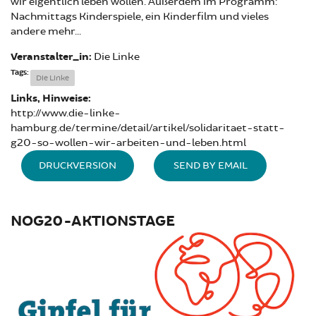
wir eigentlich leben wollen. Außerdem im Programm:
Nachmittags Kinderspiele, ein Kinderfilm und vieles
andere mehr...
Veranstalter_in:
Die Linke
Tags:
Die Linke
Links, Hinweise:
http://www.die-linke-
hamburg.de/termine/detail/artikel/solidaritaet-statt-
g20-so-wollen-wir-arbeiten-und-leben.html
DRUCKVERSION
SEND BY EMAIL
NOG20-AKTIONSTAGE