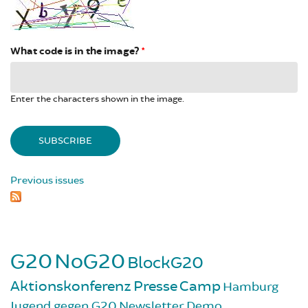
What code is in the image?
*
Enter the characters shown in the image.
Previous issues
G20
NoG20
BlockG20
Aktionskonferenz
Presse
Camp
Hamburg
Jugend gegen G20
Newsletter
Demo