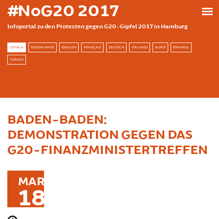
Skip to main content
#NoG20 2017
Infoportal zu den Protesten gegen G20-Gipfel 2017 in Hamburg
CATALÀ
NEDERLANDS
ENGLISH
FRANÇAIS
DEUTSCH
ITALIANO
KURDÎ
ESPAÑOL
TÜRKÇE
BADEN-BADEN:
DEMONSTRATION GEGEN DAS
G20-FINANZMINISTERTREFFEN
MAR
18