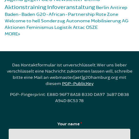
Aktionstraining
Infoveranstaltung
Berlin
Antirep
Baden-Baden
G20-African-Partnership
Rote Zone
Welcome to hell
Sonderzug
Autonome Mobilisierung
AG
Aktionen
Feminismus
Logistik
Attac
OSZE
MORE
Das Kontaktformular ist unverschlüsselt. Wer uns lieber
verschlüsselt eine Nachricht zukommen lassen will, schreibe
bitte eine Mail an webmaster[aet]g20hamburg.org mit
diesem
PGP-PublicKey
PGP-Fingerprint: E88D 96F7 8A18 B330 DA97 34B7 DB38
A94D 8C53 78
Your name
*