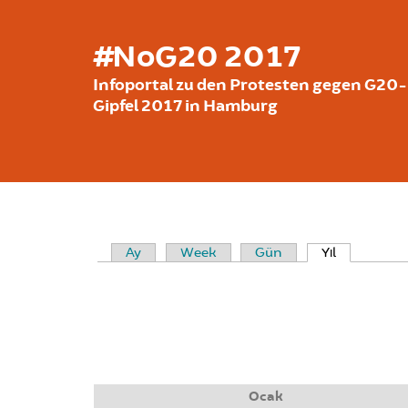
Ana içeriğe atla
#NoG20 2017
Infoportal zu den Protesten gegen G20-
Gipfel 2017 in Hamburg
(etkin sek
Ay
Week
Gün
Yıl
BIRINCIL SEKMELER
Ocak