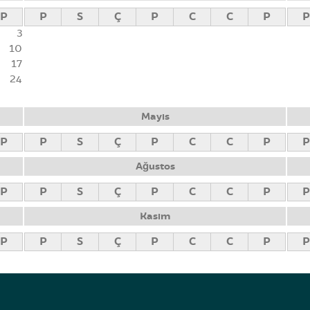
P
P
S
Ç
P
C
C
P
P
3
10
17
24
Mayıs
P
P
S
Ç
P
C
C
P
P
Ağustos
P
P
S
Ç
P
C
C
P
P
Kasım
P
P
S
Ç
P
C
C
P
P