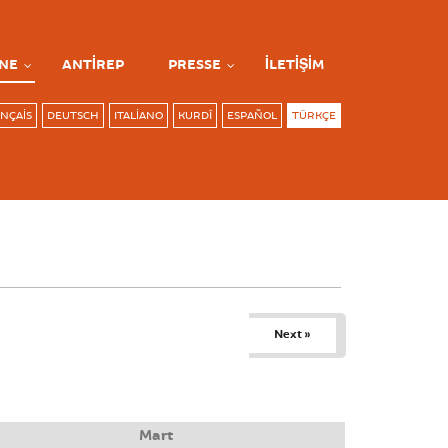
NE
ANTIREP
PRESSE
İLETIŞIM
NÇAIS
DEUTSCH
ITALIANO
KURDÎ
ESPAÑOL
TÜRKÇE
Next »
Mart