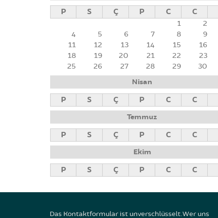
P
S
Ç
P
C
C
1
2
4
5
6
7
8
9
11
12
13
14
15
16
18
19
20
21
22
23
25
26
27
28
29
30
Nisan
P
S
Ç
P
C
C
Temmuz
P
S
Ç
P
C
C
Ekim
P
S
Ç
P
C
C
Das Kontaktformular ist unverschlüsselt. Wer uns