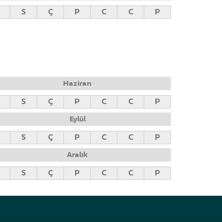
S
Ç
P
C
C
P
Haziran
S
Ç
P
C
C
P
Eylül
S
Ç
P
C
C
P
Aralık
S
Ç
P
C
C
P