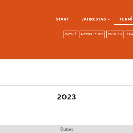
START
JAHRESTAG
TERMI
CATALÀ
NEDERLANDS
ENGLISH
FRA
me)
2023
Şubat