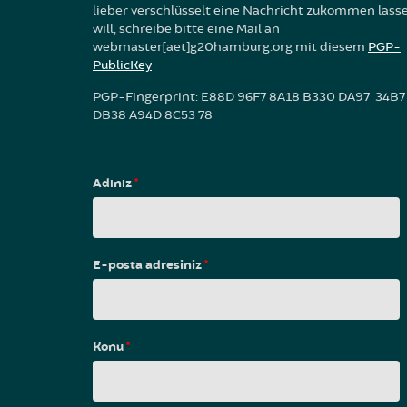
lieber verschlüsselt eine Nachricht zukommen lass
will, schreibe bitte eine Mail an
webmaster[aet]g20hamburg.org mit diesem
PGP-
PublicKey
PGP-Fingerprint: E88D 96F7 8A18 B330 DA97 34B7
DB38 A94D 8C53 78
Adınız
*
E-posta adresiniz
*
Konu
*