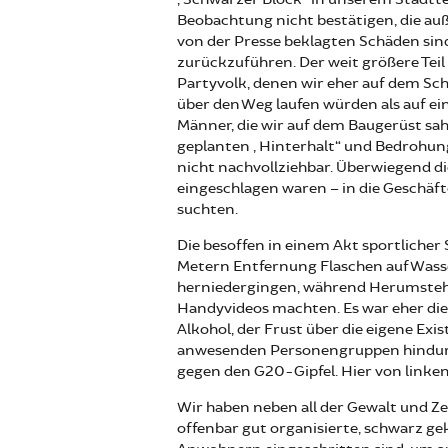
Beobachtung nicht bestätigen, die auß
von der Presse beklagten Schäden sind
zurückzuführen. Der weit größere Tei
Partyvolk, denen wir eher auf dem Sc
über den Weg laufen würden als auf e
Männer, die wir auf dem Baugerüst sah
geplanten „Hinterhalt“ und Bedrohung
nicht nachvollziehbar. Überwiegend di
eingeschlagen waren – in die Geschäft
suchten.
Die besoffen in einem Akt sportliche
Metern Entfernung Flaschen auf Wass
herniedergingen, während Herumstehe
Handyvideos machten. Es war eher die
Alkohol, der Frust über die eigene Exi
anwesenden Personengruppen hindurch 
gegen den G20-Gipfel. Hier von linken
Wir haben neben all der Gewalt und Ze
offenbar gut organisierte, schwarz 