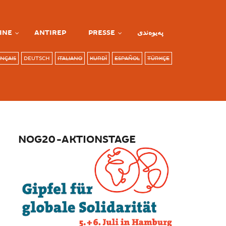
INE
ANTIREP
PRESSE
پەیوەندی
NÇAIS
DEUTSCH
ITALIANO
KURDÎ
ESPAÑOL
TÜRKÇE
NOG20-AKTIONSTAGE