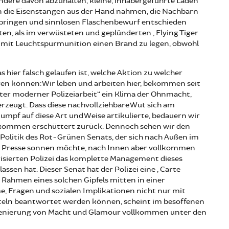
dere davon abzuhalten, kleine, inhabergeführte Läden
die Eisenstangen aus der Hand nahmen, die Nachbarn
zu bringen und sinnlosen Flaschenbewurf entschieden
ten, als im verwüsteten und geplünderten „Flying Tiger
 mit Leuchtspurmunition einen Brand zu legen, obwohl
s hier falsch gelaufen ist, welche Aktion zu welcher
gen können: Wir leben und arbeiten hier, bekommen seit
ster moderner Polizeiarbeit“ ein Klima der Ohnmacht,
rzeugt. Dass diese nachvollziehbare Wut sich am
mpf auf diese Art und Weise artikulierte, bedauern wir
ollkommen erschüttert zurück. Dennoch sehen wir den
 Politik des Rot-Grünen Senats, der sich nach Außen im
en Presse sonnen möchte, nach Innen aber vollkommen
risierten Polizei das komplette Management dieses
assen hat. Dieser Senat hat der Polizei eine „Carte
m Rahmen eines solchen Gipfels mitten in einer
, Fragen und sozialen Implikationen nicht nur mit
tteln beantwortet werden können, scheint im besoffenen
zenierung von Macht und Glamour vollkommen unter den