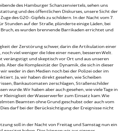
reibende des Hamburger Schanzenviertels, sehen uns
stattung und des öffentlichen Diskurses, unsere Sicht der
Zuge des G20-Gipfels zu schildern. In der Nacht vom 7.
für Stunden auf der Straße, plünderte einige Läden, bei
u Bruch, es wurden brennende Barrikaden errichtet und
igkeit der Zerstörung schwer, darin die Artikulation einer
noch viel weniger die Idee einer neuen, besseren Welt.
t verängstigt und skeptisch vor Ort und aus unseren
ls. Aber die Komplexität der Dynamik, die sich in dieser
wir weder in den Medien noch bei der Polizei oder im
tiert. Ja, wir haben direkt gesehen, wie Scheiben
issen, Bankautomaten zerschlagen, Straßenschilder
sen wurde. Wir haben aber auch gesehen, wie viele Tage in
der Kleinigkeit der Wasserwerfer zum Einsatz kam. Wie
helmten Beamten ohne Grund geschubst oder auch vom
Dies darf bei der Berücksichtigung der Ereignisse nicht
zung soll in der Nacht von Freitag und Samstag nun ein
il gewütet haben. Dies können wir aus eigener