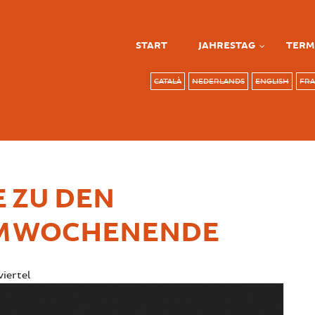
START
JAHRESTAG
TERM
CATALÀ
NEDERLANDS
ENGLISH
FRA
 ZU DEN
OM WOCHENENDE
iertel