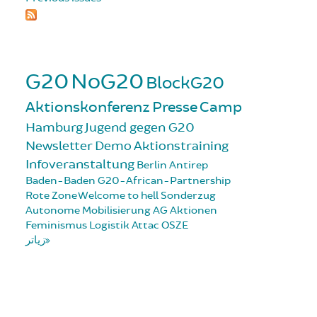
G20
NoG20
BlockG20
Aktionskonferenz
Presse
Camp
Hamburg
Jugend gegen G20
Newsletter
Demo
Aktionstraining
Infoveranstaltung
Berlin
Antirep
Baden-Baden
G20-African-Partnership
Rote Zone
Welcome to hell
Sonderzug
Autonome Mobilisierung
AG Aktionen
Feminismus
Logistik
Attac
OSZE
زیاتر