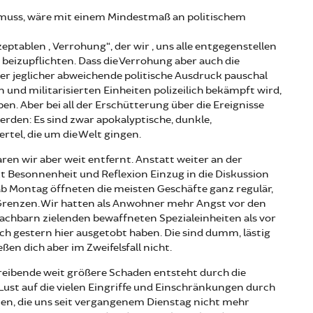
 muss, wäre mit einem Mindestmaß an politischem
zeptablen „Verrohung“, der wir „uns alle entgegenstellen
beizupflichten. Dass die Verrohung aber auch die
der jeglicher abweichende politische Ausdruck pauschal
 und militarisierten Einheiten polizeilich bekämpft wird,
ben. Aber bei all der Erschütterung über die Ereignisse
den: Es sind zwar apokalyptische, dunkle,
rtel, die um die Welt gingen.
ren wir aber weit entfernt. Anstatt weiter an der
zt Besonnenheit und Reflexion Einzug in die Diskussion
ab Montag öffneten die meisten Geschäfte ganz regulär,
 Grenzen. Wir hatten als Anwohner mehr Angst vor den
chbarn zielenden bewaffneten Spezialeinheiten als vor
ich gestern hier ausgetobt haben. Die sind dumm, lästig
ßen dich aber im Zweifelsfall nicht.
reibende weit größere Schaden entsteht durch die
Lust auf die vielen Eingriffe und Einschränkungen durch
nten, die uns seit vergangenem Dienstag nicht mehr