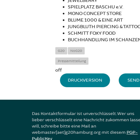
JEWELBERRY
SPIELPLATZ BASCHU e.V.
MONO CONCEPT STORE
BLUME 1000 & EINE ART
JUNGBLUTH PIERCING & TATTO
SCHMITT FOXY FOOD
BUCHHANDLUNG IM SCHANZEN
G20
NoG20
Pressemitteilung
off
DRUCKVERSION
SEND 
Das Kontaktformular ist unverschlüsselt. Wer uns
lieber verschlüsselt eine Nachricht zukommen lass
will, schreibe bitte eine Mail an
webmaster[aet]g20hamburg.org mit diesem
PGP-
PublicKey