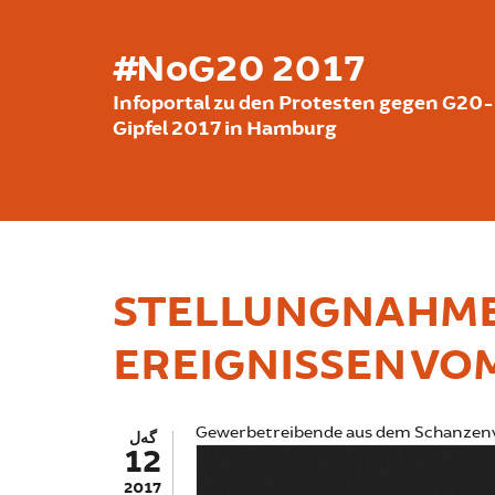
بازبدە بۆ ناوەڕۆکی سەرەکی
#NoG20 2017
Infoportal zu den Protesten gegen G20-
Gipfel 2017 in Hamburg
STELLUNGNAHME
EREIGNISSEN V
Gewerbetreibende aus dem Schanzenv
گەل
12
2017