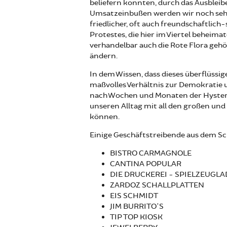
beliefern konnten, durch das Ausblei
Umsatzeinbußen werden wir noch sehr l
friedlicher, oft auch freundschaftlic
Protestes, die hier im Viertel beheima
verhandelbar auch die Rote Flora gehö
ändern.
In dem Wissen, dass dieses überflüssige 
maßvolles Verhältnis zur Demokratie u
nach Wochen und Monaten der Hyste
unseren Alltag mit all den großen u
können.
Einige Geschäftstreibende aus dem S
BISTRO CARMAGNOLE
CANTINA POPULAR
DIE DRUCKEREI - SPIELZEUGL
ZARDOZ SCHALLPLATTEN
EIS SCHMIDT
JIM BURRITO'S
TIP TOP KIOSK