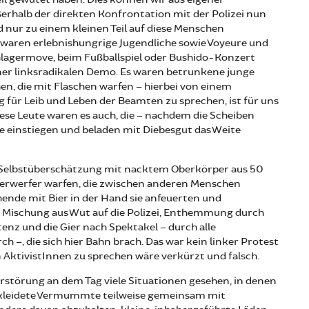
erhalb der direkten Konfrontation mit der Polizei nun
 nur zu einem kleinen Teil auf diese Menschen
l waren erlebnishungrige Jugendliche sowie Voyeure und
hlagermove, beim Fußballspiel oder Bushido-Konzert
iner linksradikalen Demo. Es waren betrunkene junge
en, die mit Flaschen warfen – hierbei von einem
 für Leib und Leben der Beamten zu sprechen, ist für uns
ese Leute waren es auch, die – nachdem die Scheiben
e einstiegen und beladen mit Diebesgut das Weite
r Selbstüberschätzung mit nacktem Oberkörper aus 50
erwerfer warfen, die zwischen anderen Menschen
nde mit Bier in der Hand sie anfeuerten und
 Mischung aus Wut auf die Polizei, Enthemmung durch
stenz und die Gier nach Spektakel – durch alle
–, die sich hier Bahn brach. Das war kein linker Protest
 AktivistInnen zu sprechen wäre verkürzt und falsch.
rstörung an dem Tag viele Situationen gesehen, in denen
gekleidete Vermummte teilweise gemeinsam mit