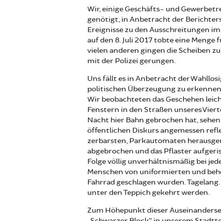
Wir, einige Geschäfts- und Gewerbet
genötigt, in Anbetracht der Berichter
Ereignisse zu den Ausschreitungen im 
auf den 8. Juli 2017 tobte eine Menge 
vielen anderen gingen die Scheiben z
mit der Polizei gerungen.
Uns fällt es in Anbetracht der Wahllos
politischen Überzeugung zu erkennen, 
Wir beobachteten das Geschehen leich
Fenstern in den Straßen unseres Vierte
Nacht hier Bahn gebrochen hat, sehen 
öffentlichen Diskurs angemessen reflek
zerbarsten, Parkautomaten herausger
abgebrochen und das Pflaster aufgeris
Folge völlig unverhältnismäßig bei je
Menschen von uniformierten und be
Fahrrad geschlagen wurden. Tagelang. 
unter den Teppich gekehrt werden.
Zum Höhepunkt dieser Auseinanderset
„Schwarzer Block“ in unserem Stadtte