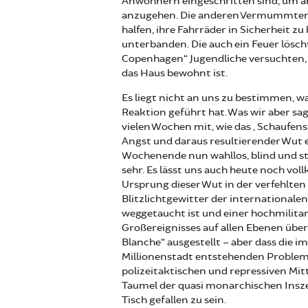
Anwohnern eingeschritten sind, um an
anzugehen. Die anderen Vermummten 
halfen, ihre Fahrräder in Sicherheit 
unterbanden. Die auch ein Feuer lösch
Copenhagen“ Jugendliche versuchten,
das Haus bewohnt ist.
Es liegt nicht an uns zu bestimmen, wa
Reaktion geführt hat. Was wir aber sa
vielen Wochen mit, wie das „Schaufen
Angst und daraus resultierender Wut e
Wochenende nun wahllos, blind und stu
sehr. Es lässt uns auch heute noch v
Ursprung dieser Wut in der verfehlten
Blitzlichtgewitter der international
weggetaucht ist und einer hochmilita
Großereignisses auf allen Ebenen überl
Blanche“ ausgestellt – aber dass die i
Millionenstadt entstehenden Probleme
polizeitaktischen und repressiven Mi
Taumel der quasi monarchischen Ins
Tisch gefallen zu sein.