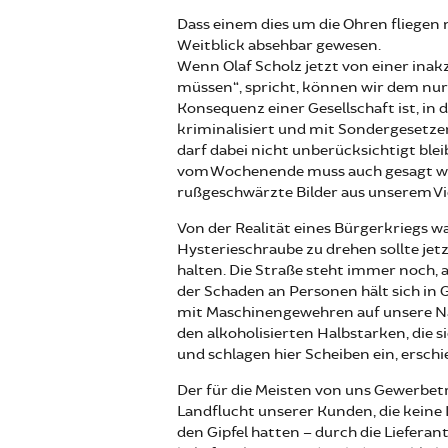
Dass einem dies um die Ohren fliegen
Weitblick absehbar gewesen.
Wenn Olaf Scholz jetzt von einer inak
müssen“, spricht, können wir dem nur 
Konsequenz einer Gesellschaft ist, in 
kriminalisiert und mit Sondergesetzen
darf dabei nicht unberücksichtigt blei
vom Wochenende muss auch gesagt wer
rußgeschwärzte Bilder aus unserem Vie
Von der Realität eines Bürgerkriegs wa
Hysterieschraube zu drehen sollte jet
halten. Die Straße steht immer noch, 
der Schaden an Personen hält sich in
mit Maschinengewehren auf unsere Na
den alkoholisierten Halbstarken, die s
und schlagen hier Scheiben ein, erschie
Der für die Meisten von uns Gewerbet
Landflucht unserer Kunden, die keine 
den Gipfel hatten – durch die Liefera