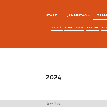
START
JAHRESTAG
TERM
CATALÀ
NEDERLANDS
ENGLISH
FRA
ab)
2024
ڕەشەمێ