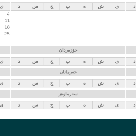
د
ی
ش
ه
پ
چ
س
د
ی
4
11
18
25
جۆزەردان
د
ی
ش
ه
پ
چ
س
د
ی
خەرمانان
د
ی
ش
ه
پ
چ
س
د
ی
سەرماوەز
د
ی
ش
ه
پ
چ
س
د
ی