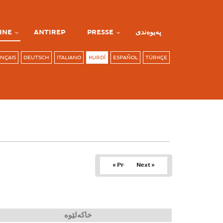
INE
ANTIREP
PRESSE
پەیوەندی
NÇAIS
DEUTSCH
ITALIANO
KURDÎ
ESPAÑOL
TÜRKÇE
« Prev
Next »
خاکەلێوە