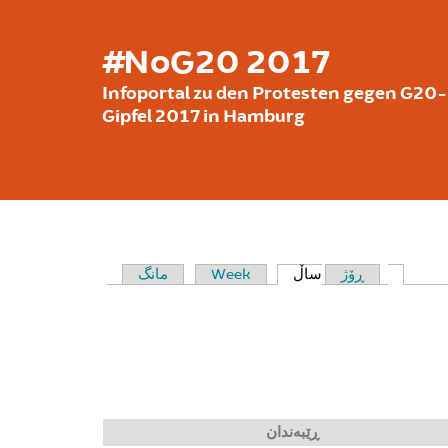
بازبدە بۆ ناوەڕۆکی سەرەکی
#NoG20 2017
Infoportal zu den Protesten gegen G20-
Gipfel 2017 in Hamburg
مانگ
Week
ساڵ
ڕۆژ
(active t
PRIMARY TABS
ڕێبەندان