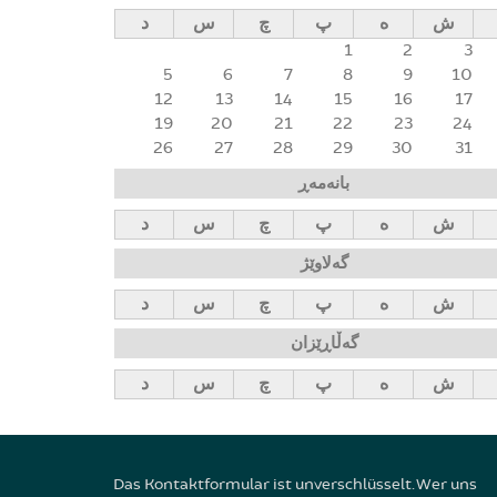
ش
ه
پ
چ
س
د
1
2
3
5
6
7
8
9
10
12
13
14
15
16
17
19
20
21
22
23
24
26
27
28
29
30
31
بانەمەڕ
ش
ه
پ
چ
س
د
گەلاوێژ
ش
ه
پ
چ
س
د
گەڵاڕێزان
ش
ه
پ
چ
س
د
Das Kontaktformular ist unverschlüsselt. Wer uns