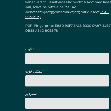
lieber verschlüsselt eine Nachricht zukommen lass
will, schreibe bitte eine Mail an
webmaster[aet]g20hamburg.org mit diesem
PGP-
PublicKey
PGP-Fingerprint: E88D 96F7 8A18 B330 DA97 34B7
DB38 A94D 8C53 78
ناوت
*
ئیمێلی خۆت
*
سه‌ردیڕ
*