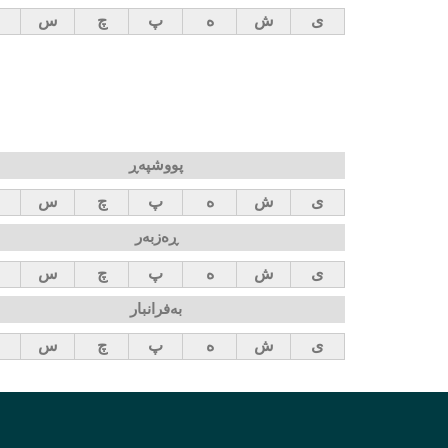
ی
ش
ه
پ
چ
س
پووشپەڕ
ی
ش
ه
پ
چ
س
ڕەزبەر
ی
ش
ه
پ
چ
س
بەفرانبار
ی
ش
ه
پ
چ
س