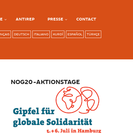
E
ANTIREP
PRESSE
CONTACT
NÇAIS
DEUTSCH
ITALIANO
KURDÎ
ESPAÑOL
TÜRKÇE
NOG20-AKTIONSTAGE