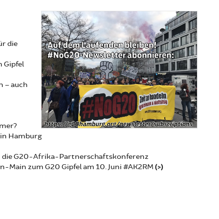
r die
 Gipfel
n – auch
mmer?
. in Hamburg
en die G20-Afrika-Partnerschaftskonferenz
ein-Main zum G20 Gipfel am 10. Juni #AK2RM
(>)