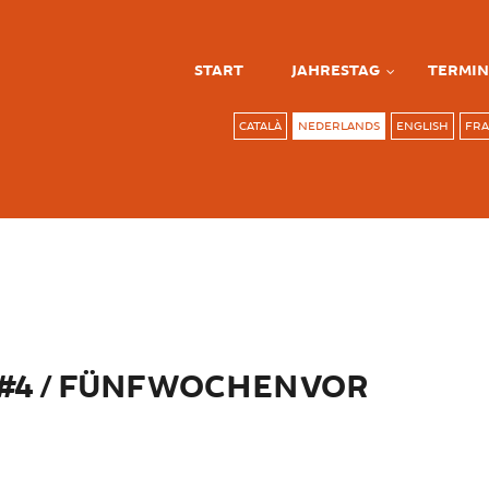
START
JAHRESTAG
TERMIN
CATALÀ
NEDERLANDS
ENGLISH
FRA
4 / FÜNF WOCHEN VOR