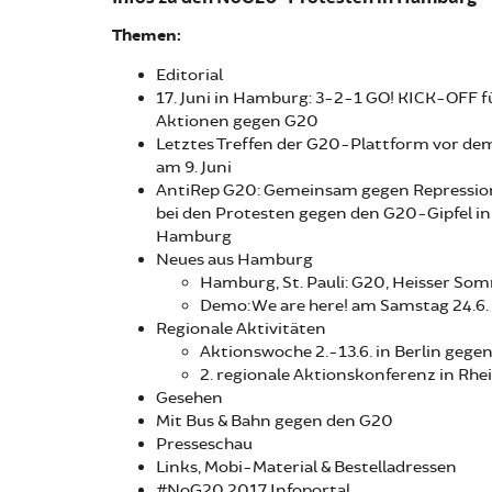
Themen:
Editorial
17. Juni in Hamburg: 3-2-1 GO! KICK-OFF fü
Aktionen gegen G20
Letztes Treffen der G20-Plattform vor dem
am 9. Juni
AntiRep G20: Gemeinsam gegen Repressio
bei den Protesten gegen den G20-Gipfel in
Hamburg
Neues aus Hamburg
Hamburg, St. Pauli: G20, Heisser So
Demo: We are here! am Samstag 24.6
Regionale Aktivitäten
Aktionswoche 2.-13.6. in Berlin geg
2. regionale Aktionskonferenz in Rh
Gesehen
Mit Bus & Bahn gegen den G20
Presseschau
Links, Mobi-Material & Bestelladressen
#NoG20 2017 Infoportal