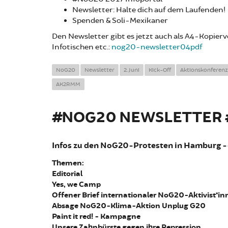
Newsletter: Halte dich auf dem Laufenden!
Spenden & Soli-Mexikaner
Den Newsletter gibt es jetzt auch als A4-Kopier
Infotischen etc.:
nog20-newsletter04pdf
NoG20
Newsletter
2. Juni
Kick-Off
Aktionskonferenz
AK2RMM
#NOG20 NEWSLETTER #
Infos zu den NoG20-Protesten in Hamburg 
Themen:
Editorial
Yes, we Camp
Offener Brief internationaler NoG20-Aktivist*in
Absage NoG20-Klima-Aktion Unplug G20
Paint it red! - Kampagne
Unsere Zahnbürste gegen ihre Repression