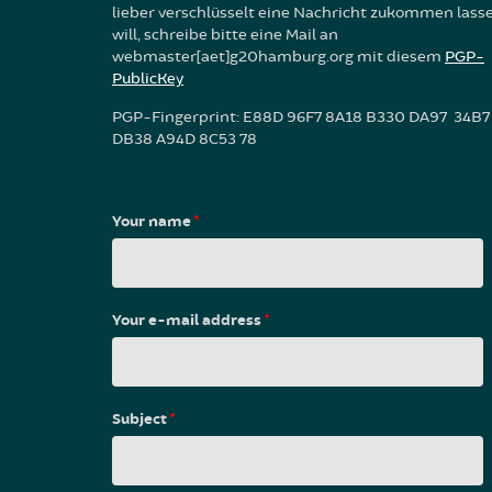
lieber verschlüsselt eine Nachricht zukommen lass
will, schreibe bitte eine Mail an
webmaster[aet]g20hamburg.org mit diesem
PGP-
PublicKey
PGP-Fingerprint: E88D 96F7 8A18 B330 DA97 34B7
DB38 A94D 8C53 78
Your name
*
Your e-mail address
*
Subject
*