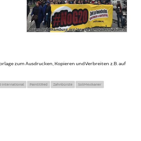
vorlage zum Ausdrucken, Kopieren und Verbreiten z.B. auf
 international
PaintitRed
Zahnbürste
SoliMexikaner