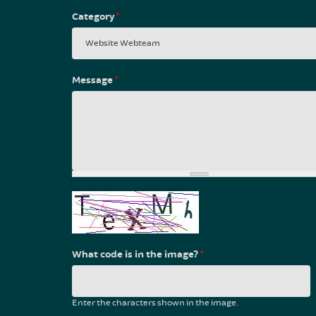
Category
*
Message
*
What code is in the image?
*
Enter the characters shown in the image.