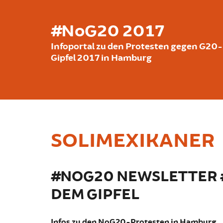
Skip to main content
#NoG20 2017
Infoportal zu den Protesten gegen G20-
Gipfel 2017 in Hamburg
SOLIMEXIKANER
#NOG20 NEWSLETTER #
DEM GIPFEL
Infos zu den NoG20-Protesten in Hamburg