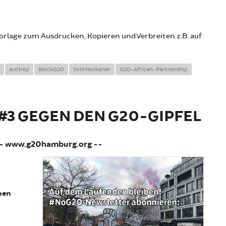
vorlage zum Ausdrucken, Kopieren und Verbreiten z.B. auf
Antirep
BlockG20
SoliMexikaner
G20-African-Partnership
3 GEGEN DEN G20-GIPFEL
-- www.g20hamburg.org --
nen